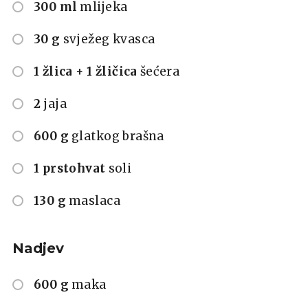
300 ml
mlijeka
30 g
svježeg kvasca
1 žlica + 1 žličica
šećera
2
jaja
600 g
glatkog brašna
1 prstohvat
soli
130 g
maslaca
Nadjev
600 g
maka