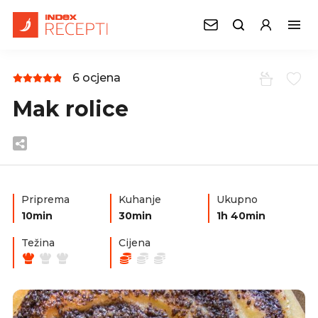
6 ocjena
Mak rolice
Priprema
Kuhanje
Ukupno
10min
30min
1h 40min
Težina
Cijena