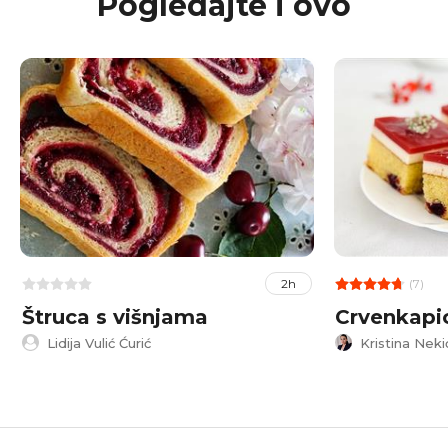
Pogledajte i ovo
(7)
2h
Štruca s višnjama
Crvenkapi
Lidija Vulić Ćurić
Kristina Neki