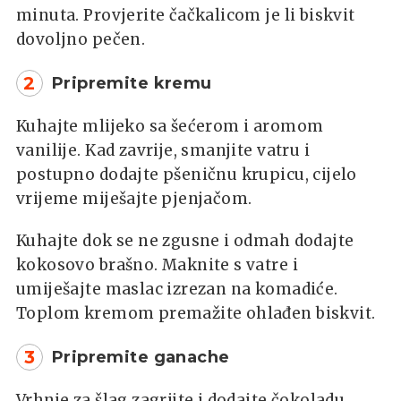
minuta. Provjerite čačkalicom je li biskvit
dovoljno pečen.
2
Pripremite kremu
Kuhajte mlijeko sa šećerom i aromom
vanilije. Kad zavrije, smanjite vatru i
postupno dodajte pšeničnu krupicu, cijelo
vrijeme miješajte pjenjačom.
Kuhajte dok se ne zgusne i odmah dodajte
kokosovo brašno. Maknite s vatre i
umiješajte maslac izrezan na komadiće.
Toplom kremom premažite ohlađen biskvit.
3
Pripremite ganache
Vrhnje za šlag zagrijte i dodajte čokoladu