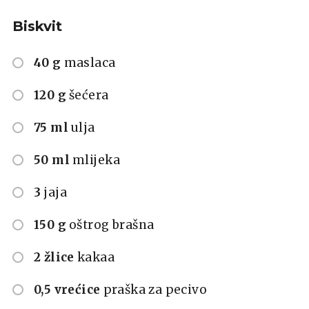
Biskvit
40 g
maslaca
120 g
šećera
75 ml
ulja
50 ml
mlijeka
3
jaja
150 g
oštrog brašna
2 žlice
kakaa
0,5 vrećice
praška za pecivo