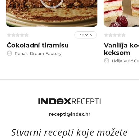
30min
Čokoladni tiramisu
Vanilija k
keksom
Rena's Dream Factory
Lidija Vulić Ću
recepti@index.hr
Stvarni recepti koje možete