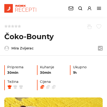
Čoko-Bounty
Mira Zvijerac
Priprema
Kuhanje
Ukupno
30min
30min
1h
Težina
Cijena