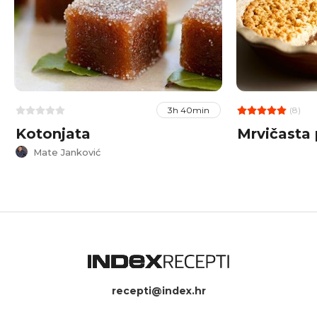
(8)
3h 40min
Kotonjata
Mrvičasta 
Mate Janković
recepti@index.hr