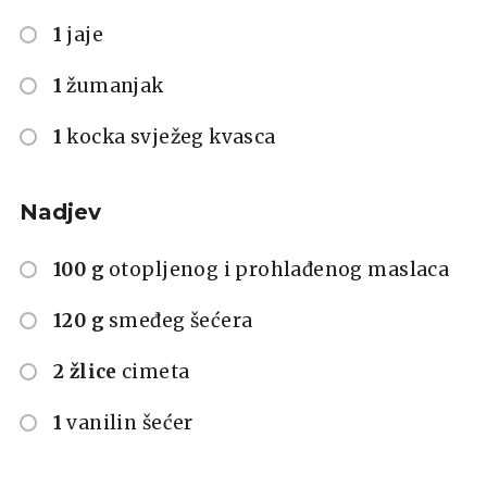
1
jaje
1
žumanjak
1
kocka svježeg kvasca
Nadjev
100 g
otopljenog i prohlađenog maslaca
120 g
smeđeg šećera
2 žlice
cimeta
1
vanilin šećer