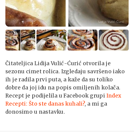
Lidija Vulić-Ćurić
Čitateljica Lidija Vulić-Ćurić otvorila je
sezonu cimet rolica. Izgledaju savršeno iako
ih je radila prvi puta, a kaže da su toliko
dobre da joj idu na popis omiljenih kolača.
Recept je podijelila u Facebook grupi
Index
Recepti: Što ste danas kuhali?
, a mi ga
donosimo u nastavku.