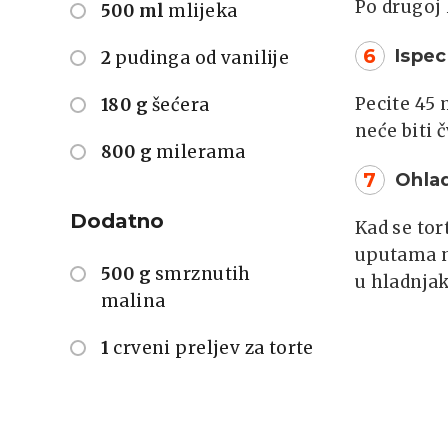
Po drugoj
500 ml
mlijeka
6
Ispec
2
pudinga od vanilije
Pecite 45 
180 g
šećera
neće biti 
800 g
milerama
7
Ohlad
Dodatno
Kad se tor
uputama na
500 g
smrznutih
u hladnjak
malina
1
crveni preljev za torte