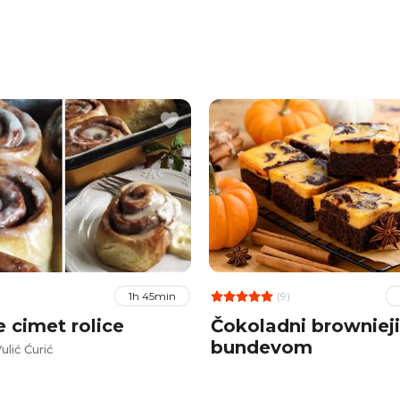
(9)
1h 45min
e cimet rolice
Čokoladni brownieji
bundevom
Vulić Ćurić