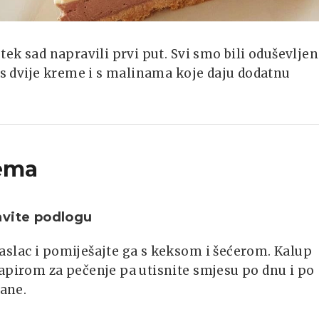
tek sad napravili prvi put. Svi smo bili oduševljen
o s dvije kreme i s malinama koje daju dodatnu
ema
avite podlogu
slac i pomiješajte ga s keksom i šećerom. Kalup
apirom za pečenje pa utisnite smjesu po dnu i po
rane.