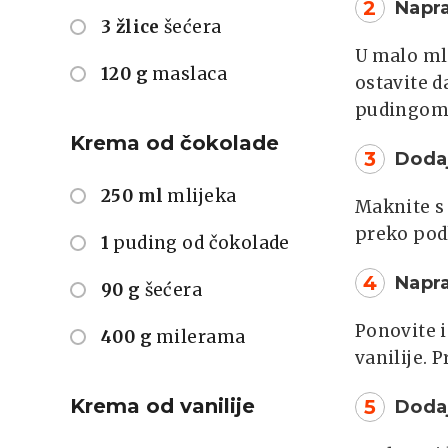
2
Napr
3 žlice
šećera
U malo mli
120 g
maslaca
ostavite d
pudingom 
Krema od čokolade
3
Doda
250 ml
mlijeka
Maknite s
preko pod
1
puding od čokolade
4
Napra
90 g
šećera
Ponovite i
400 g
milerama
vanilije. 
Krema od vanilije
5
Doda