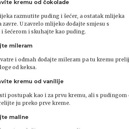
avite kremu od čokolade
jeka razmutite puding i šećer, a ostatak mlijeka
a zavre. U zavrelo mlijeko dodajte smjesu s
i šećerom i skuhajte kao puding.
jte mileram
 vatre i odmah dodajte mileram pa tu kremu preli
loge od keksa.
vite kremu od vanilije
sti postupak kao i za prvu kremu, ali s pudingom
Prelijte ju preko prve kreme.
jte maline