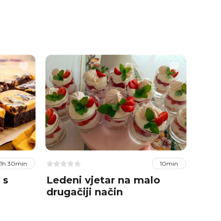
1h 30min
10min
 s
Ledeni vjetar na malo
Meka
drugačiji način