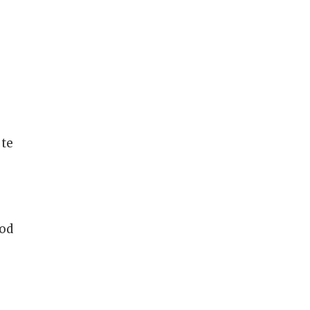
jte
 od