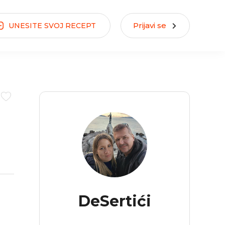
Prijavi se
UNESITE
SVOJ
RECEPT
DeSertići