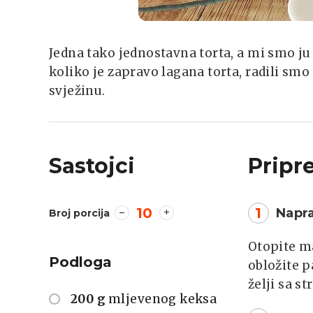
Jedna tako jednostavna torta, a mi smo ju 
koliko je zapravo lagana torta, radili sm
svježinu.
Sastojci
Pripr
10
1
Napr
Broj porcija
Otopite ma
Podloga
obložite p
želji sa st
200 g
mljevenog keksa