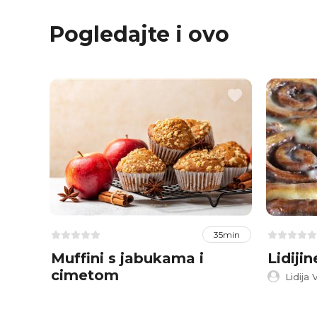
Pogledajte i ovo
35min
Muffini s jabukama i
Lidijin
cimetom
Lidija 