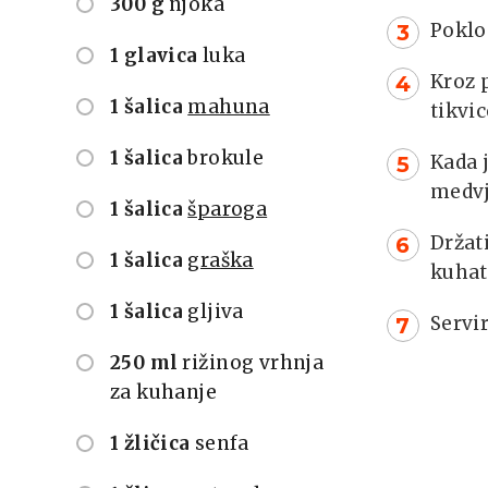
300 g
njoka
Poklo
1 glavica
luka
Kroz 
1 šalica
mahuna
tikvic
1 šalica
brokule
Kada 
medvje
1 šalica
šparoga
Držat
1 šalica
graška
kuhat
1 šalica
gljiva
Servir
250 ml
rižinog vrhnja
za kuhanje
1 žličica
senfa