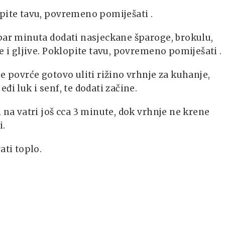
pite tavu, povremeno pomiješati .
par minuta dodati nasjeckane šparoge, brokulu,
e i gljive. Poklopite tavu, povremeno pomiješati .
je povrće gotovo uliti rižino vrhnje za kuhanje,
đi luk i senf, te dodati začine.
i na vatri još cca 3 minute, dok vrhnje ne krene
i.
ati toplo.