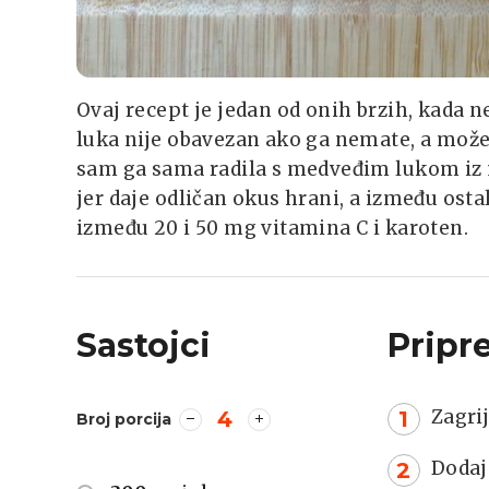
Ovaj recept je jedan od onih brzih, kada
luka nije obavezan ako ga nemate, a možete
sam ga sama radila s medveđim lukom iz 
jer daje odličan okus hrani, a između ostal
između 20 i 50 mg vitamina C i karoten.
Sastojci
Pripr
Zagrij
4
Broj porcija
Dodaj