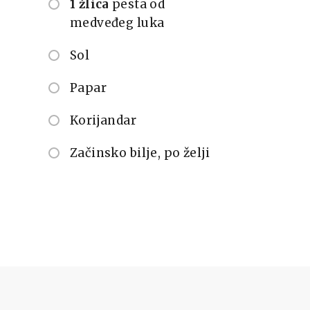
1 žlica
pesta od
medveđeg luka
Sol
Papar
Korijandar
Začinsko bilje, po želji