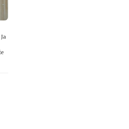
 Ja
že