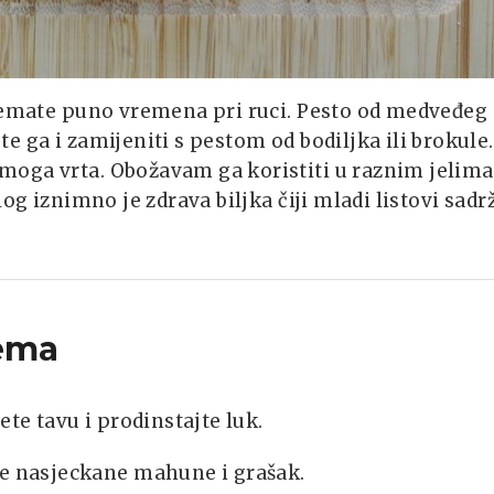
 nemate puno vremena pri ruci. Pesto od medveđeg
 ga i zamijeniti s pestom od bodiljka ili brokule.
moga vrta. Obožavam ga koristiti u raznim jelima
og iznimno je zdrava biljka čiji mladi listovi sadr
ema
ete tavu i prodinstajte luk.
e nasjeckane mahune i grašak.