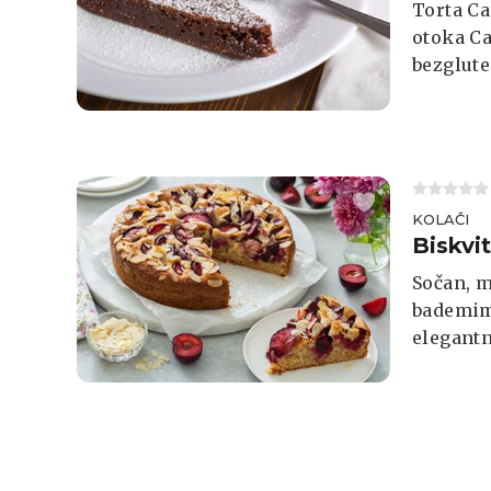
Torta Ca
otoka Ca
bezglute
čokolju
KOLAČI
Biskvi
Sočan, m
bademima
elegantn
kombina
posebnu 
hrskavu