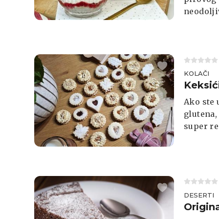
neodolji
te slatk
najzahtj
KOLAČI
Keksi
domać
Ako ste 
glutena,
super re
Što ste 
god žel
karamel
DESERTI
Origin