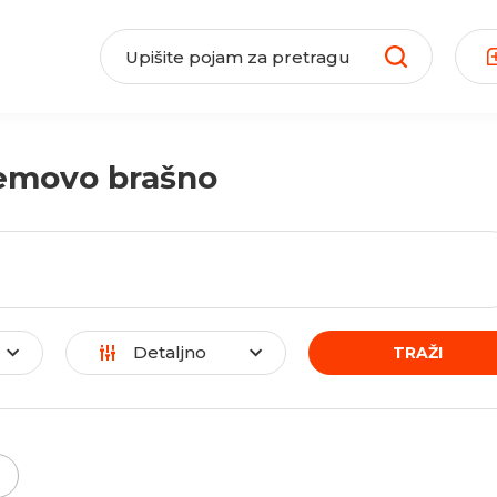
emovo brašno
Detaljno
TRAŽI