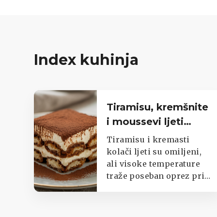
Index kuhinja
Tiramisu, kremšnite
i moussevi ljeti
traže poseban oprez
Tiramisu i kremasti
kolači ljeti su omiljeni,
ali visoke temperature
traže poseban oprez pri
pripremi i čuvanju.