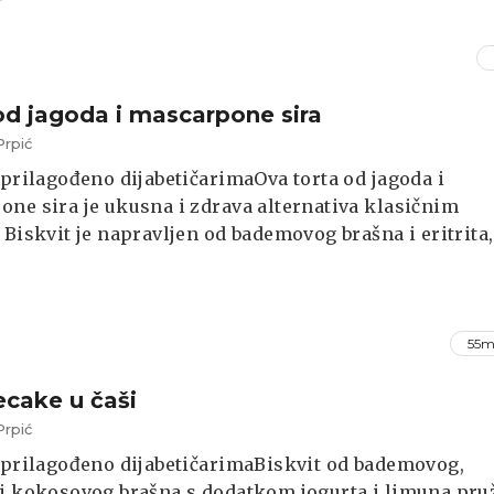
od jagoda i mascarpone sira
Prpić
 prilagođeno dijabetičarimaOva torta od jagoda i
ne sira je ukusna i zdrava alternativa klasičnim
 Biskvit je napravljen od bademovog brašna i eritrita,
d jagoda i krema od mascarpone sira su bez dodanog
55m
cake u čaši
Prpić
 prilagođeno dijabetičarimaBiskvit od bademovog,
i kokosovog brašna s dodatkom jogurta i limuna pru