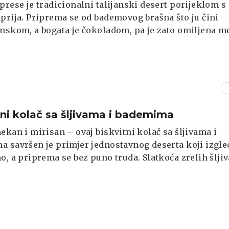
prese je tradicionalni talijanski desert porijeklom s
prija. Priprema se od bademovog brašna što ju čini
nskom, a bogata je čokoladom, pa je zato omiljena m
pcima.
tni kolač sa šljivama i bademima
ekan i mirisan – ovaj biskvitni kolač sa šljivama i
 savršen je primjer jednostavnog deserta koji izgle
o, a priprema se bez puno truda. Slatkoća zrelih šljiv
ciji s blagom orašastom notom badema daje mu
aromu, dok listići badema na vrhu stvaraju lagano
 koricu.