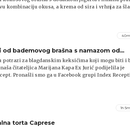
vu kombinaciju okusa, a krema od sira i vrhnja za šl
i namaz od jagoda čine savršen spoj koji će zadovoljiti
evnije sladokusce.
40m
ći od bademovog brašna s namazom od
e karamele
u potrazi za blagdanskim keksićima koji mogu biti i 
 naša čitateljica Marijana Kapa Ex Jurić podijelila je
cept. Pronašli smo ga u Facebook grupi Index Recepti
danas kuhali?, a ove keksiće možete premazati s čime
ite, bilo čokoladom, marmeladom ili pak domaćom
om.
1h 5m
alna torta Caprese