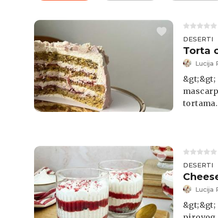
DESERTI
Torta 
Lucija 
&gt;&gt;
mascarpo
tortama.
namaz o
šećera.
DESERTI
Cheese
Lucija 
&gt;&gt;
pirovog 