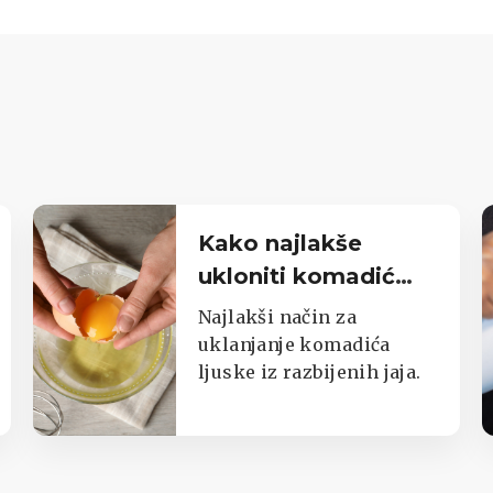
Kako najlakše
ukloniti komadić
ljuske iz razbijenih
Najlakši način za
jaja
uklanjanje komadića
ljuske iz razbijenih jaja.