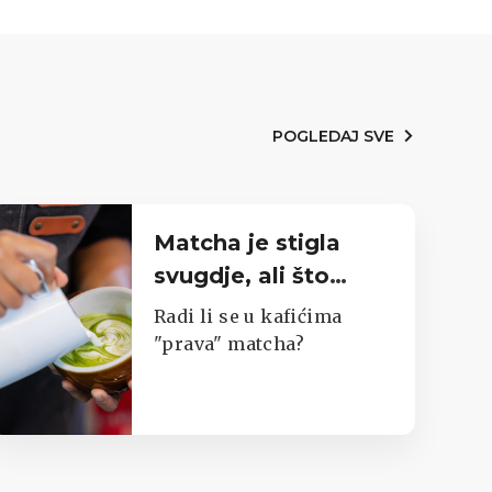
POGLEDAJ SVE
Matcha je stigla
svugdje, ali što
zapravo pijemo?
Radi li se u kafićima
"prava" matcha?