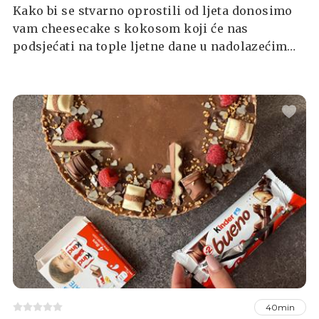
Kako bi se stvarno oprostili od ljeta donosimo
vam cheesecake s kokosom koji će nas
podsjećati na tople ljetne dane u nadolazećim
tamnijim i hladnijim mjesecima. Za pripremu
vam neće trebati pećnica, a rezultat je
jednostavna i kremasta torta odličnog okusa.
40min