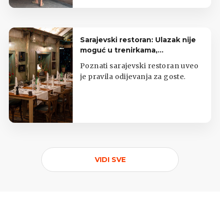
hranom.
Sarajevski restoran: Ulazak nije
moguć u trenirkama,
potkošuljama i japankama
Poznati sarajevski restoran uveo
je pravila odijevanja za goste.
VIDI SVE