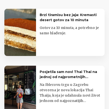
Brzi tiramisu bez jaja: Kremasti
desert gotov za 10 minuta
Gotov za 10 minuta, a potrebno je
samo hlađenje.
Posjetila sam novi Thai Thai na
jednoj od najprometnijih
zagrebačkih lokacija
Na Iblerovu trgu u Zagrebu
otvorena je nova lokacija Thai
Thaija, koja je udahnula novi život
jednom od najpoznatijih
zagrebačkih kioska s tajlandskom