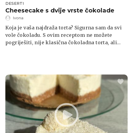
DESERTI
Cheesecake s dvije vrste čokolade
Ivona
Koja je vaša najdraža torta? Sigurna sam da svi
vole čokoladu. S ovim receptom ne možete
pogriješiti, nije klasična čokoladna torta, ali
nema ni biksvita pa nije teška za napraviti. Spoj
okusa je fantazija.