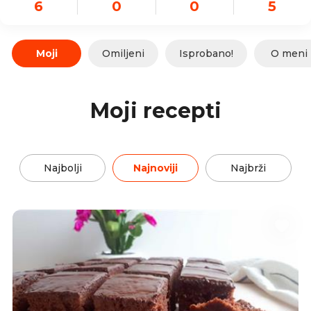
6
0
0
5
Moji
Omiljeni
Isprobano!
O meni
Moji recepti
Najbolji
Najnoviji
Najbrži