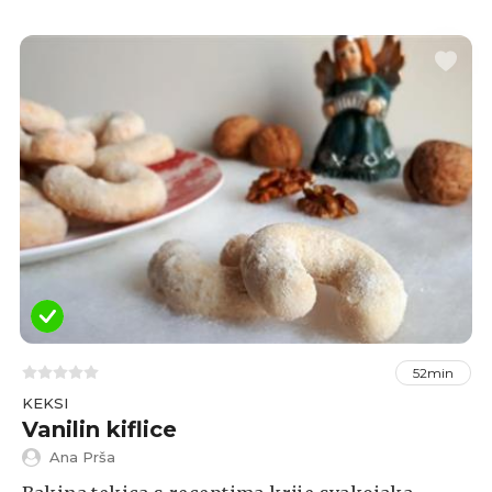
52min
KEKSI
Vanilin kiflice
Ana Prša