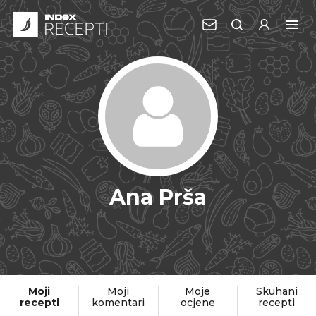
Ana Prša
Moji
Moji
Moje
Skuhani
recepti
komentari
ocjene
recepti