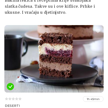
Bakina tekica s receptima krije svakojaka
slatka čudesa. Takve su i ove kiflice. Prhke i
ukusne. I vraćaju u djetinjstvo.
1h 45min
DESERTI