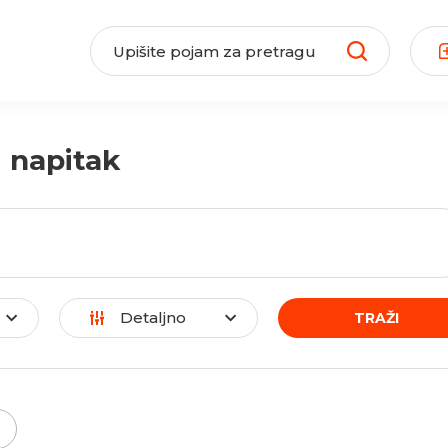
napitak
Detaljno
TRAŽI