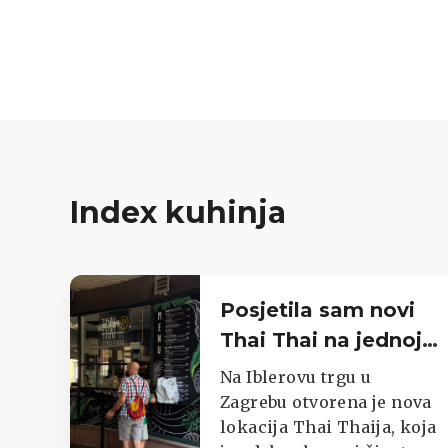
Index kuhinja
Posjetila sam novi
Thai Thai na jednoj
od najprometnijih
Na Iblerovu trgu u
zagrebačkih
Zagrebu otvorena je nova
lokacija Thai Thaija, koja
lokacija