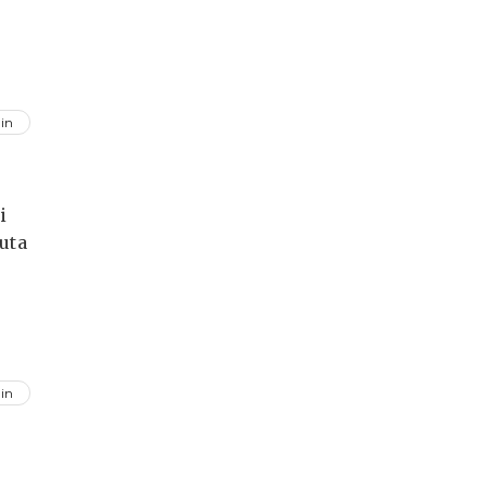
in
i
uta
in