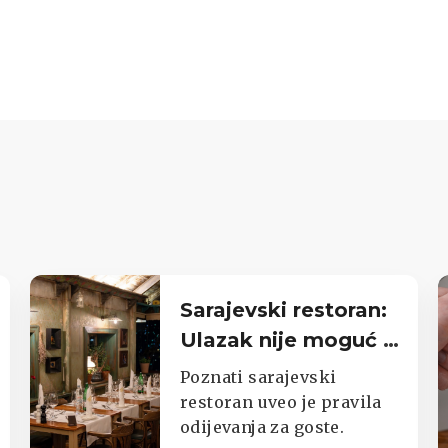
Sarajevski restoran:
Ulazak nije moguć u
trenirkama,
Poznati sarajevski
potkošuljama i
restoran uveo je pravila
odijevanja za goste.
japankama