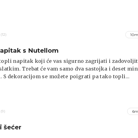
(12)
10m
napitak s Nutellom
opli napitak koji će vas sigurno zagrijati i zadovoljit
 slatkim. Trebat će vam samo dva sastojka i deset min
S dekoracijom se možete poigrati pa tako topli
ukrasite šlagom, štapićem cimeta, mljevenim
ima ili sljezovim kolačićima.
(9)
6m
i šećer