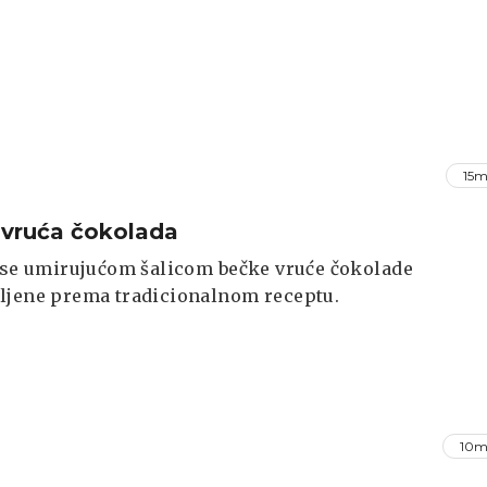
15m
vruća čokolada
 se umirujućom šalicom bečke vruće čokolade
ljene prema tradicionalnom receptu.
10m