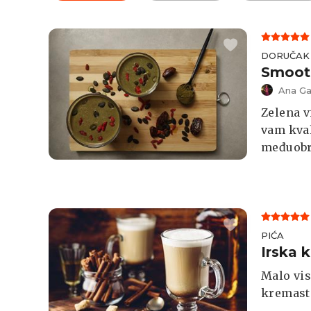
DORUČAK
Smooth
Ana Gal
Zelena v
vam kval
međuobro
PIĆA
Irska 
Malo vis
kremasti