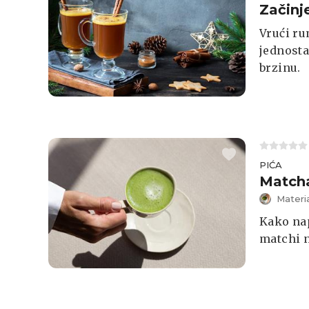
Začinj
Vrući ru
jednosta
brzinu.
PIĆA
Matcha
Materi
Kako nap
matchi 