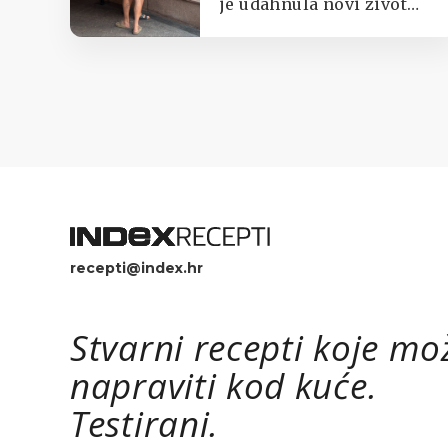
je udahnula novi život
jednom od najpoznatijih
zagrebačkih kioska s
tajlandskom hranom.
recepti@index.hr
Stvarni recepti koje mo
napraviti kod kuće.
Testirani.