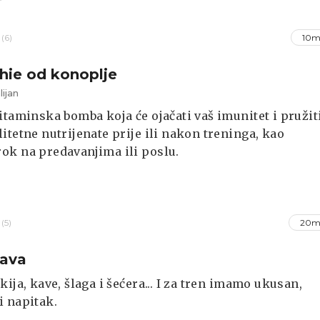
(6)
10m
ie od konoplje
ijan
itaminska bomba koja će ojačati vaš imunitet i pružit
itetne nutrijenate prije ili nakon treninga, kao
k na predavanjima ili poslu.
(5)
20m
kava
kija, kave, šlaga i šećera... I za tren imamo ukusan,
 napitak.