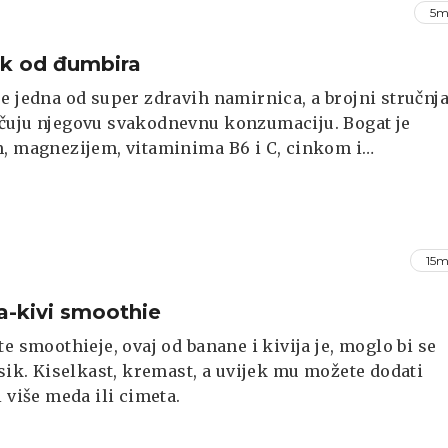
5m
k od đumbira
e jedna od super zdravih namirnica, a brojni stručnja
čuju njegovu svakodnevnu konzumaciju. Bogat je
, magnezijem, vitaminima B6 i C, cinkom i
dansima. Isto tako, pun je antibakterijskih i
lnih svojstava, pomaže dišnom sustavu u ispiranju
 a pospješuje i probavu. Napitak od đumbira jednost
emiti kod kuće, a preporuča se popiti po jednu dozu
15m
n - bez obzira na godišnje doba.
-kivi smoothie
te smoothieje, ovaj od banane i kivija je, moglo bi se
asik. Kiselkast, kremast, a uvijek mu možete dodati
i više meda ili cimeta.