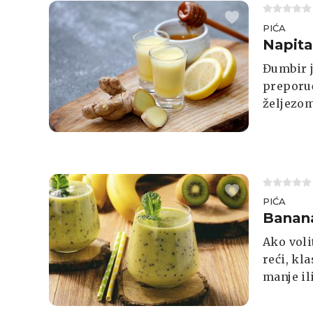
PIĆA
Napita
Đumbir j
preporu
željezom
antioksi
protuupa
toksina,
je pripr
svaki da
PIĆA
Banana
Ako voli
reći, kl
manje il