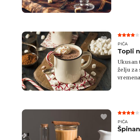
PIĆA
Topli 
Ukusan t
želju za
vremena. 
napitak 
lješnjac
PIĆA
Špinan