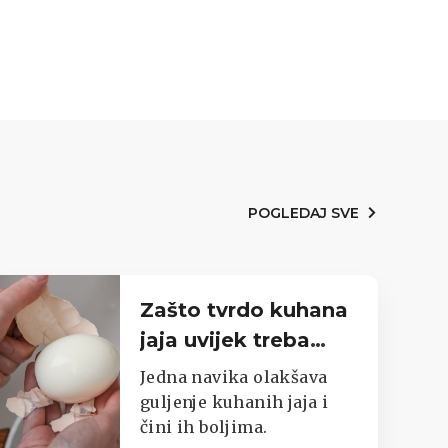
POGLEDAJ SVE
Zašto tvrdo kuhana
jaja uvijek treba
staviti u ledenu
Jedna navika olakšava
vodu
guljenje kuhanih jaja i
čini ih boljima.