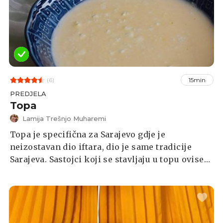
(6)
15min
PREDJELA
Topa
Lamija Trešnjo Muharemi
Topa je specifična za Sarajevo gdje je
neizostavan dio iftara, dio je same tradicije
Sarajeva. Sastojci koji se stavljaju u topu ovise
od osobe do osobe. Masnoća, kajmak i više vrsta
sira su osnovni sastojci tope. Obično se stavlja
mladi, stari i dimljeni sir, maslac i kajmak. Svi
sastojci se "tope" na laganoj vatri i zbog toga je
jelo dobilo naziv topa.