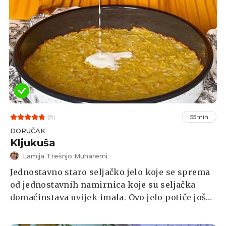
(8)
55min
DORUČAK
Kljukuša
Lamija Trešnjo Muharemi
Jednostavno staro seljačko jelo koje se sprema
od jednostavnih namirnica koje su seljačka
domaćinstava uvijek imala. Ovo jelo potiče još
iz osmanskog doba, a zbog relativno lake
pripreme je jedno od osnovnih i tradicionalnih