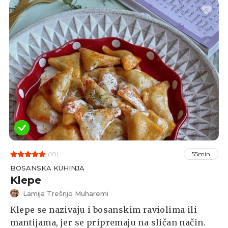
jela bosanske kuhinje.
(10)
55min
BOSANSKA KUHINJA
Klepe
Lamija Trešnjo Muharemi
Klepe se nazivaju i bosanskim raviolima ili
mantijama, jer se pripremaju na sličan način.