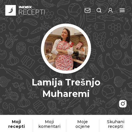
Lamija Trešnjo
Muharemi
Moji
Moji
Moje
Skuhani
recepti
komentari
ocjene
recepti