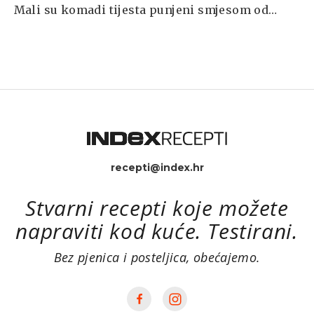
Mali su komadi tijesta punjeni smjesom od
mesa, luka i češnjaka i posluženi s velikom
količinom začinjenog kiselog vrhnja. Jednom
kada ih počnete jesti nećete moći prestati.
Nastavit ćete uzimati jedan za drugim, a taman
kad pomislite da ste gotovi... jednostavno si
nećete moći pomoći–i pojest ćete još jedan, pa
još jedan...
recepti@index.hr
Stvarni recepti koje možete
napraviti kod kuće. Testirani.
Bez pjenica i posteljica, obećajemo.