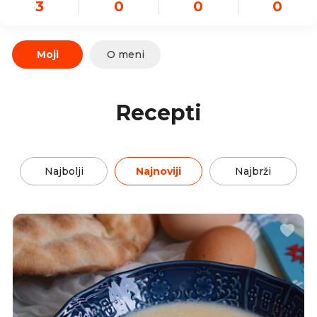
3
0
0
0
Moji
O meni
Recepti
Najbolji
Najnoviji
Najbrži