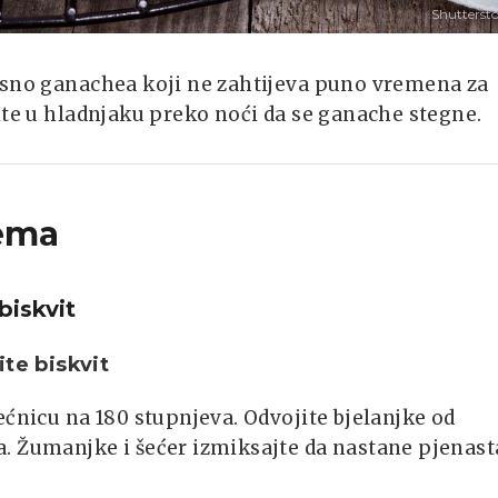
Shutterst
osno ganachea koji ne zahtijeva puno vremena za
ite u hladnjaku preko noći da se ganache stegne.
ema
biskvit
ite biskvit
ećnicu na 180 stupnjeva. Odvojite bjelanjke od
. Žumanjke i šećer izmiksajte da nastane pjenast