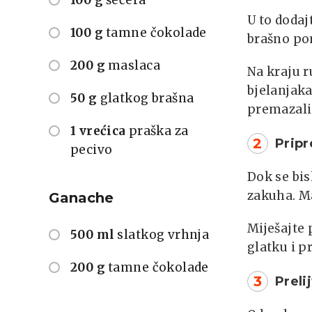
U to dodaj
100 g
tamne čokolade
brašno po
200 g
maslaca
Na kraju r
bjelanjaka
50 g
glatkog brašna
premazali
1 vrećica
praška za
2
Prip
pecivo
Dok se bis
zakuha. Ma
Ganache
Miješajte 
500 ml
slatkog vrhnja
glatku i p
200 g
tamne čokolade
3
Preli