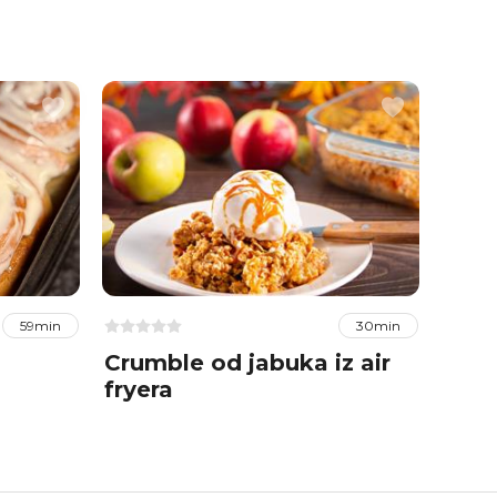
59min
30min
Crumble od jabuka iz air
Cime
fryera