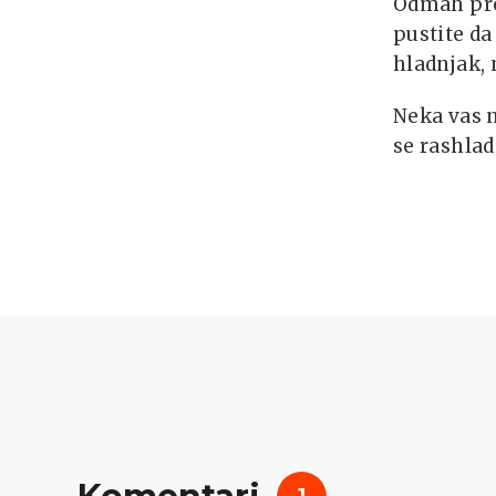
Odmah pre
pustite da
hladnjak, 
Neka vas n
se rashlad