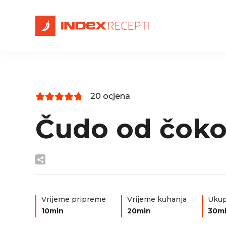
20 ocjena
Čudo od čoko
Vrijeme pripreme
Vrijeme kuhanja
Ukup
10min
20min
30m