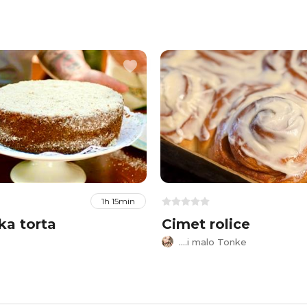
1h 15min
ka torta
Cimet rolice
....i malo Tonke