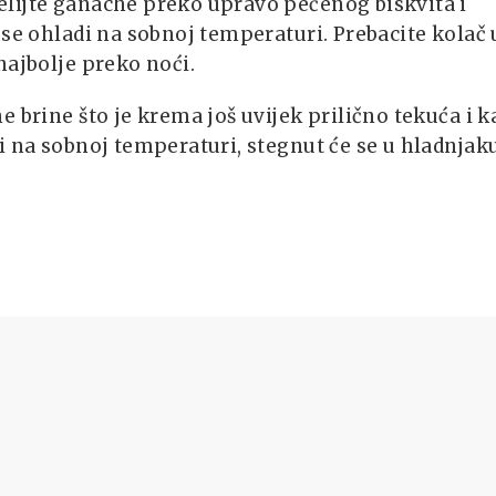
lijte ganache preko upravo pečenog biskvita i
 se ohladi na sobnoj temperaturi. Prebacite kolač 
najbolje preko noći.
e brine što je krema još uvijek prilično tekuća i k
i na sobnoj temperaturi, stegnut će se u hladnjaku