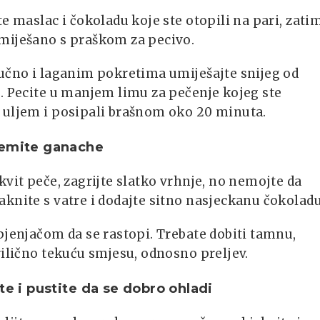
te maslac i čokoladu koje ste otopili na pari, zati
miješano s praškom za pecivo.
učno i laganim pokretima umiješajte snijeg od
. Pecite u manjem limu za pečenje kojeg ste
 uljem i posipali brašnom oko 20 minuta.
remite ganache
kvit peče, zagrijte slatko vrhnje, no nemojte da
knite s vatre i dodajte sitno nasjeckanu čokoladu
pjenjačom da se rastopi. Trebate dobiti tamnu,
rilično tekuću smjesu, odnosno preljev.
jte i pustite da se dobro ohladi