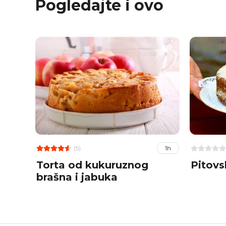
Pogledajte i ovo
(5)
1h
Torta od kukuruznog
Pitovs
brašna i jabuka