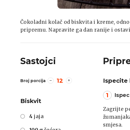
Čokoladni kolač od biskvita i kreme, odn
pripremu. Napravite ga dan ranije i ostav
Sastojci
Pripr
12
Ispecite 
Broj porcija
1
Ispec
Biskvit
Zagrijte p
4
jaja
žumanjaka
smjesa.
100 g
šećera