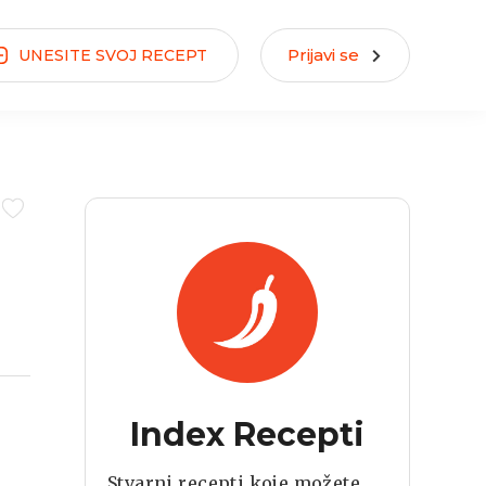
Prijavi se
UNESITE
SVOJ
RECEPT
Index Recepti
Stvarni recepti koje možete