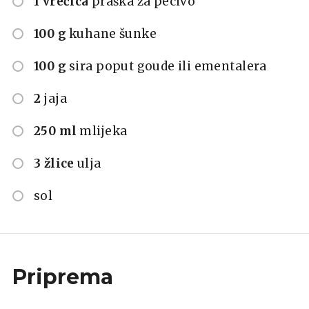
1 vrećica
praška za pecivo
100 g
kuhane šunke
100 g
sira poput goude ili ementalera
2
jaja
250 ml
mlijeka
3 žlice
ulja
sol
Priprema