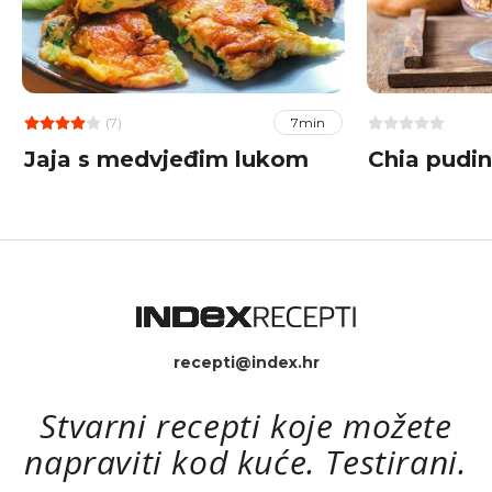
(7)
7min
Jaja s medvjeđim lukom
Chia pudi
recepti@index.hr
Stvarni recepti koje možete
napraviti kod kuće. Testirani.