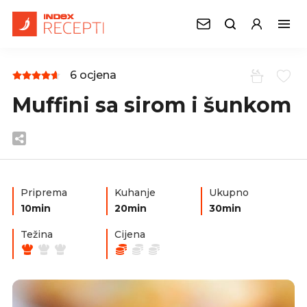
6 ocjena
Muffini sa sirom i šunkom
Priprema
Kuhanje
Ukupno
10min
20min
30min
Težina
Cijena