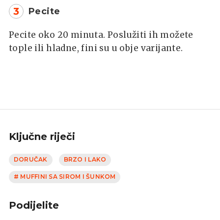
3
Pecite
Pecite oko 20 minuta. Poslužiti ih možete
tople ili hladne, fini su u obje varijante.
Ključne riječi
DORUČAK
BRZO I LAKO
# MUFFINI SA SIROM I ŠUNKOM
Podijelite