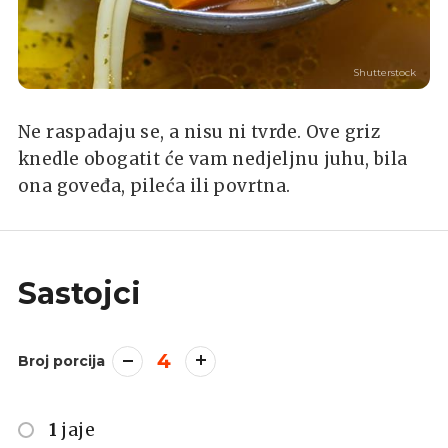
Shutterstock
Ne raspadaju se, a nisu ni tvrde. Ove griz
knedle obogatit će vam nedjeljnu juhu, bila
ona goveđa, pileća ili povrtna.
Sastojci
4
Broj porcija
1
jaje