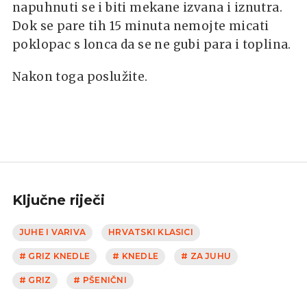
napuhnuti se i biti mekane izvana i iznutra.
Dok se pare tih 15 minuta nemojte micati
poklopac s lonca da se ne gubi para i toplina.
Nakon toga poslužite.
Ključne riječi
JUHE I VARIVA
HRVATSKI KLASICI
# GRIZ KNEDLE
# KNEDLE
# ZA JUHU
# GRIZ
# PŠENIČNI