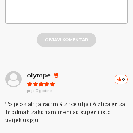
OBJAVI KOMENTAR
olympe
0
prije 3 godine
To je ok ali ja radim 4 zlice ulja i 6 zlica griza
tr odmah zakuham meni su super i isto
uvijek uspju