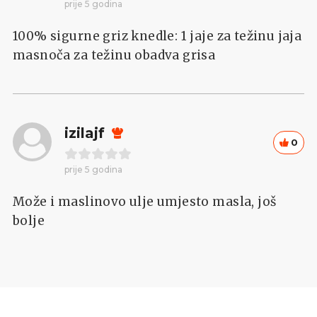
prije 5 godina
100% sigurne griz knedle: 1 jaje za težinu jaja
masnoča za težinu obadva grisa
izilajf
0
prije 5 godina
Može i maslinovo ulje umjesto masla, još
bolje