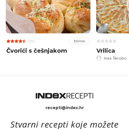
(20)
30min
Čvorići s češnjakom
Vrilica
Ines Škrobo
recepti@index.hr
Stvarni recepti koje možete