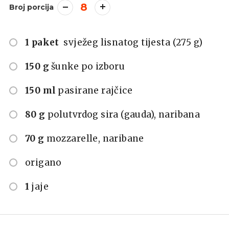
8
Broj porcija
1 paket
svježeg lisnatog tijesta (275 g)
150 g
šunke po izboru
150 ml
pasirane rajčice
80 g
polutvrdog sira (gauda), naribana
70 g
mozzarelle, naribane
origano
1
jaje