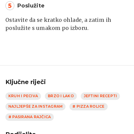
5
Poslužite
Ostavite da se kratko ohlade, a zatim ih
poslužite s umakom po izboru.
Ključne riječi
KRUH I PECIVA
BRZO I LAKO
JEFTINI RECEPTI
NAJLJEPŠE ZA INSTAGRAM
# PIZZA ROLICE
# PASIRANA RAJČICA