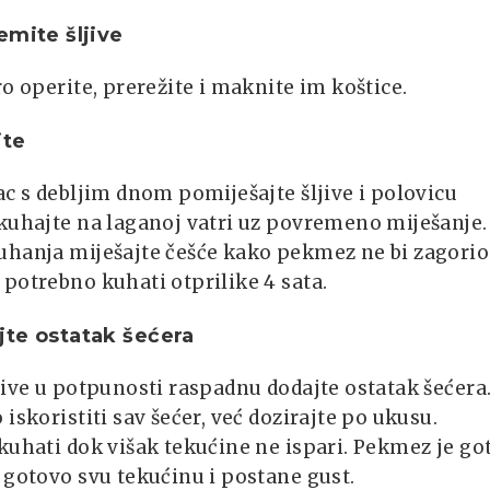
emite šljive
ro operite, prerežite i maknite im koštice.
jte
ac s debljim dnom pomiješajte šljive i polovicu
kuhajte na laganoj vatri uz povremeno miješanje.
uhanja miješajte češće kako pekmez ne bi zagorio
potrebno kuhati otprilike 4 sata.
te ostatak šećera
jive u potpunosti raspadnu dodajte ostatak šećera
 iskoristiti sav šećer, već dozirajte po ukusu.
kuhati dok višak tekućine ne ispari. Pekmez je go
 gotovo svu tekućinu i postane gust.