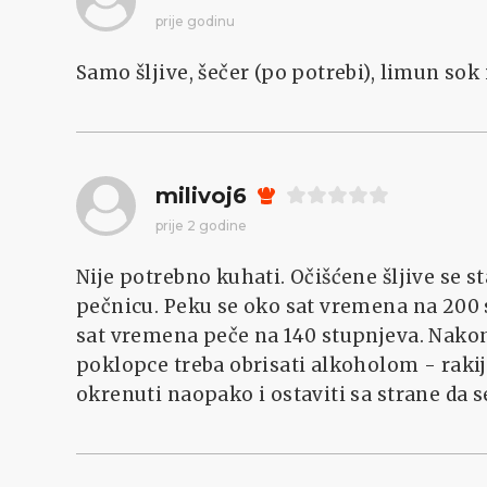
prije godinu
Samo šljive, šečer (po potrebi), limun sok 
milivoj6
prije 2 godine
Nije potrebno kuhati. Očišćene šljive se 
pečnicu. Peku se oko sat vremena na 200 
sat vremena peče na 140 stupnjeva. Nakon 
poklopce treba obrisati alkoholom - rakij
okrenuti naopako i ostaviti sa strane da s