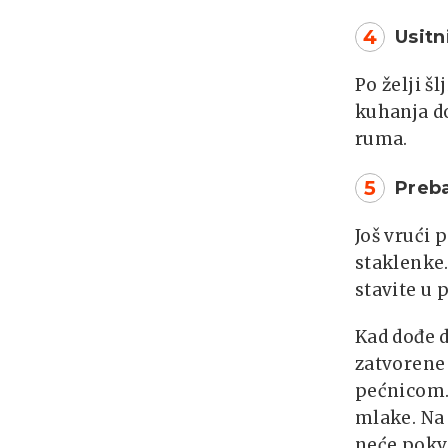
4
Usitn
Po želji š
kuhanja do
ruma.
5
Preba
Još vrući 
staklenke
stavite u 
Kad dođe d
zatvorene 
pećnicom. 
mlake. Na 
neće pokva