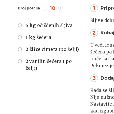
10
1
Pripr
Broj porcija
Šljive dob
5 kg
očišćenih šljiva
2
Kuha
1 kg
šećera
U veći lon
2 žlice
cimeta (po želji)
šećera pa 
početku k
2
vanilin šećera ( po
Pekmez je 
želji)
3
Dodaj
Kada se šl
Nije nužno
Nastavite 
kad izgubi