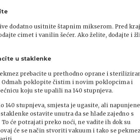
ite
ljive dodatno usitnite štapnim mikserom. Pred kra
dajte cimet i vanilin šećer. Ako želite, dodajte i žl
cite u staklenke
pekmez prebacite u prethodno oprane i sterilizira
. Odmah poklopite čistim i novim poklopcima i
pećnicu koju ste upalili na 140 stupnjeva.
o 140 stupnjeva, smjesta je ugasite, ali napunjene
staklenke ostavite unutra da se hlade zajedno s
To će potrajati preko noći, ne vadite ih dok su
ovaj će se način stvoriti vakuum i tako se pekme
riti.