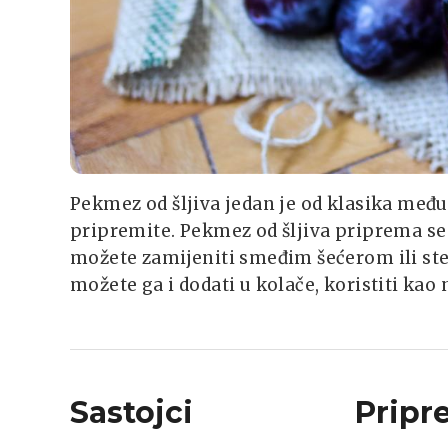
Pekmez od šljiva jedan je od klasika me
pripremite. Pekmez od šljiva priprema se u
možete zamijeniti smeđim šećerom ili ste
možete ga i dodati u kolače, koristiti ka
Sastojci
Pripr