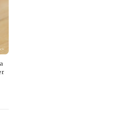
ock
a
er