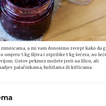
Shutterst
đu zimnicama, a mi vam donosimo recept kako da g
 omjeru 5 kg šljiva i otprilike 1 kg šećera, no šeć
vijom. Gotov pekmez možete jesti na žlicu, ali
o nadjev palačinkama, buhtlama ili kiflicama.
ema