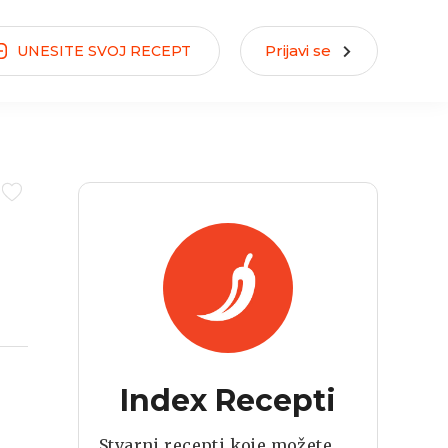
Prijavi se
UNESITE
SVOJ
RECEPT
Index Recepti
Stvarni recepti koje možete