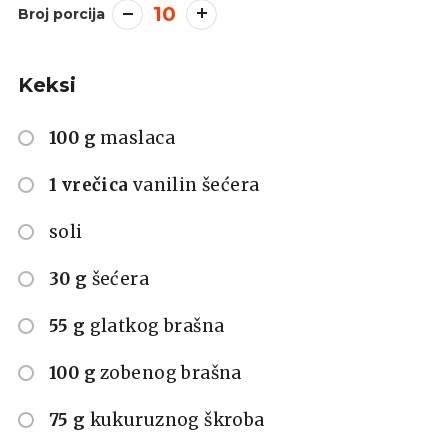
10
Broj porcija
Keksi
100 g
maslaca
1 vrečica
vanilin šećera
soli
30 g
šećera
55 g
glatkog brašna
100 g
zobenog brašna
75 g
kukuruznog škroba