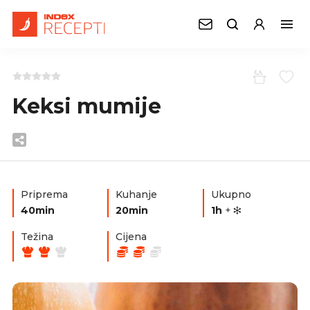
Keksi mumije
Priprema
Kuhanje
Ukupno
40min
20min
1h
+
Težina
Cijena