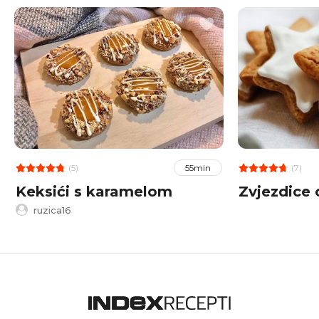
(5)
(7)
55min
Keksići s karamelom
Zvjezdice
ruzica16