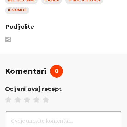
BEZ GLUTENA
# KEKSI
# NOĆ VJEŠTICA
# MUMIJE
Podijelite
Komentari
0
Ocijeni ovaj recept