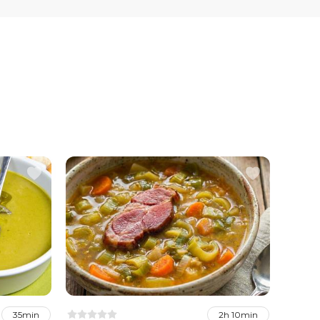
35min
2h 10min