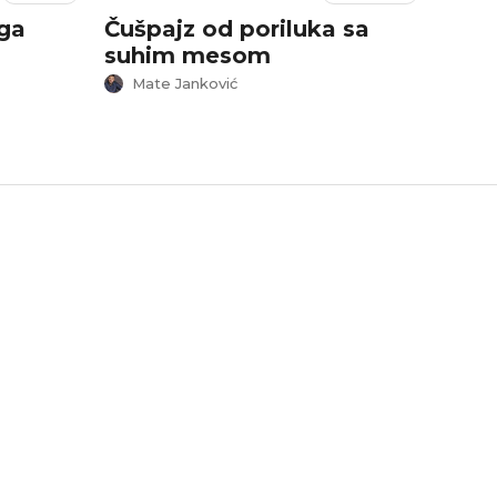
ga
Čušpajz od poriluka sa
Juha
suhim mesom
Mate Janković