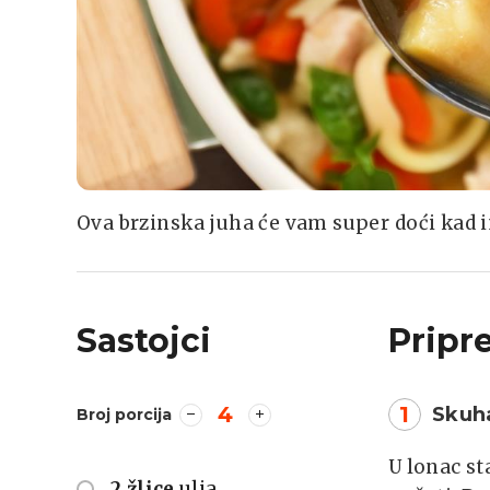
Ova brzinska juha će vam super doći kad 
Sastojci
Pripr
4
1
Skuh
Broj porcija
U lonac st
2 žlice
ulja