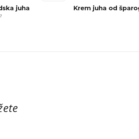
dska juha
Krem juha od šparo
7
žete