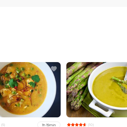
(5)
(10)
1h 15min