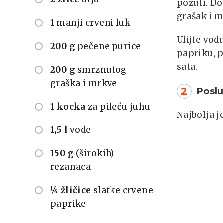
požuti. Do
grašak i m
1
manji crveni luk
Ulijte vod
200 g
pečene purice
papriku, p
sata.
200 g
smrznutog
graška i mrkve
2
Poslu
1 kocka
za pileću juhu
Najbolja je
1,5 l
vode
150 g
(širokih)
rezanaca
¼ žličice
slatke crvene
paprike