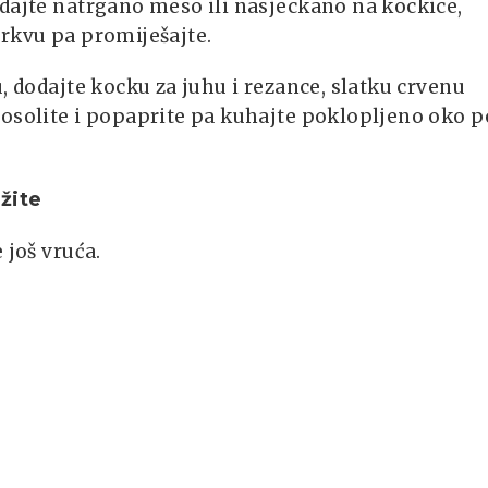
dajte natrgano meso ili nasjeckano na kockice,
rkvu pa promiješajte.
u, dodajte kocku za juhu i rezance, slatku crvenu
osolite i popaprite pa kuhajte poklopljeno oko p
žite
 još vruća.