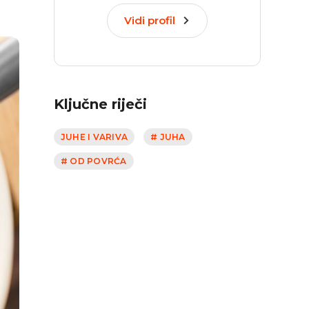
Vidi profil
Ključne riječi
JUHE I VARIVA
# JUHA
# OD POVRĆA