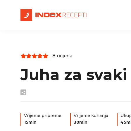
8 ocjena
Juha za svaki
Vrijeme pripreme
Vrijeme kuhanja
Ukup
15min
30min
45m