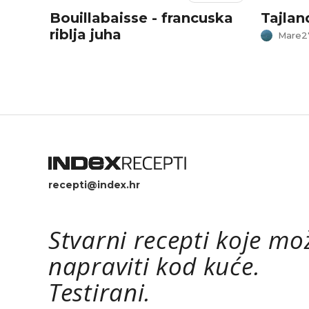
Bouillabaisse - francuska
Tajlan
riblja juha
Mare2
recepti@index.hr
Stvarni recepti koje mo
napraviti kod kuće.
Testirani.