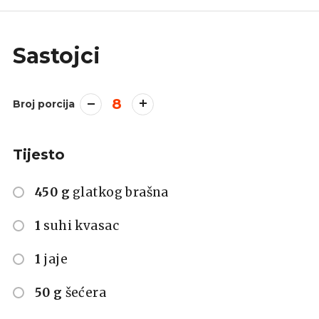
Sastojci
8
Broj porcija
Tijesto
450 g
glatkog brašna
1
suhi kvasac
1
jaje
50 g
šećera