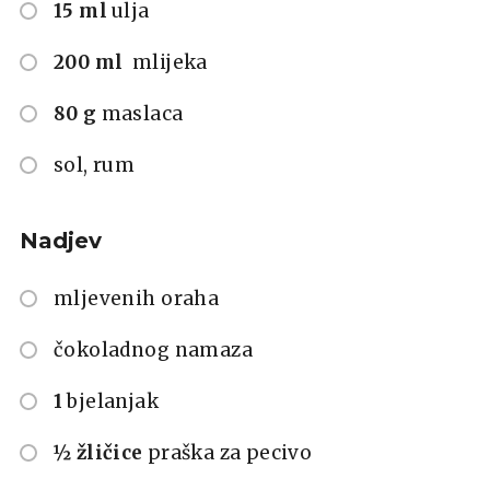
15 ml
ulja
200 ml
mlijeka
80 g
maslaca
sol, rum
Nadjev
mljevenih oraha
čokoladnog namaza
1
bjelanjak
½ žličice
praška za pecivo