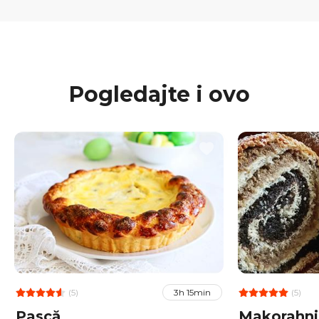
Pogledajte i ovo
(5)
(5)
3h 15min
Pască
Makorahnj