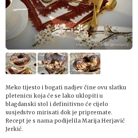
Marija Herjavić Jerkić @marija.h.j
Meko tijesto i bogati nadjev čine ovu slatku
pletenicu koja će se lako uklopiti u
blagdanski stol i definitivno će cijelo
susjedstvo mirisati dok je pripremate.
Recept je s nama podijelila Marija Herjavić
Jerkić.