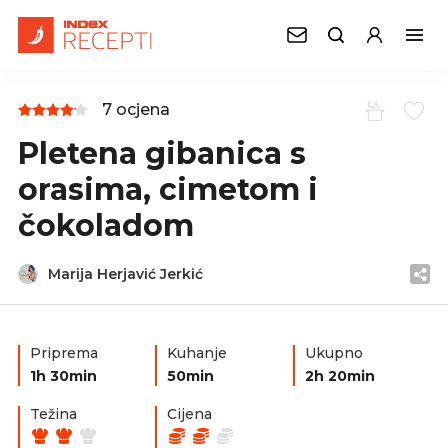
7 ocjena
Pletena gibanica s
orasima, cimetom i
čokoladom
Marija Herjavić Jerkić
Priprema
Kuhanje
Ukupno
1h 30min
50min
2h 20min
Težina
Cijena