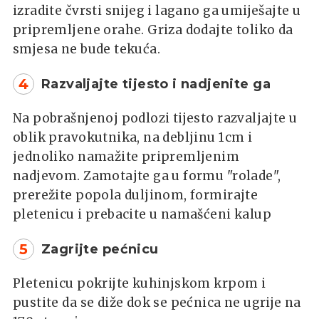
izradite čvrsti snijeg i lagano ga umiješajte u
pripremljene orahe. Griza dodajte toliko da
smjesa ne bude tekuća.
4
Razvaljajte tijesto i nadjenite ga
Na pobrašnjenoj podlozi tijesto razvaljajte u
oblik pravokutnika, na debljinu 1cm i
jednoliko namažite pripremljenim
nadjevom. Zamotajte ga u formu "rolade",
prerežite popola duljinom, formirajte
pletenicu i prebacite u namašćeni kalup
5
Zagrijte pećnicu
Pletenicu pokrijte kuhinjskom krpom i
pustite da se diže dok se pećnica ne ugrije na