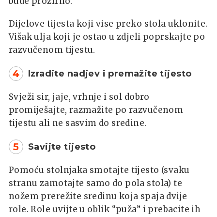
bude prozirno.
Dijelove tijesta koji vise preko stola uklonite.
Višak ulja koji je ostao u zdjeli poprskajte po
razvučenom tijestu.
4
Izradite nadjev i premažite tijesto
Svježi sir, jaje, vrhnje i sol dobro
promiješajte, razmažite po razvučenom
tijestu ali ne sasvim do sredine.
5
Savijte tijesto
Pomoću stolnjaka smotajte tijesto (svaku
stranu zamotajte samo do pola stola) te
nožem prerežite sredinu koja spaja dvije
role. Role uvijte u oblik “puža” i prebacite ih