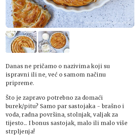
@tigerlilly47 (Mrvice sa stola)
Danas ne pričamo o nazivima koji su
ispravni ili ne, već o samom načinu
pripreme.
Što je zapravo potrebno za domaći
burek/pitu? Samo par sastojaka - brašno i
voda, radna površina, stolnjak, valjak za
tijesto... I bonus sastojak, malo ili malo više
strpljenja!