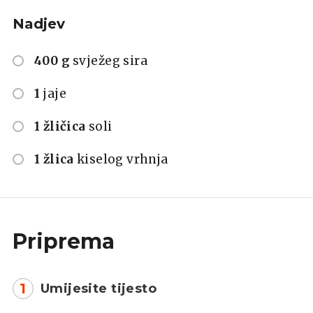
Nadjev
400 g
svježeg sira
1
jaje
1 žličica
soli
1 žlica
kiselog vrhnja
Priprema
1
Umijesite tijesto