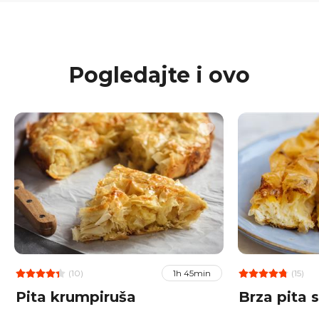
Pogledajte i ovo
(10)
(15)
1h 45min
Pita krumpiruša
Brza pita 