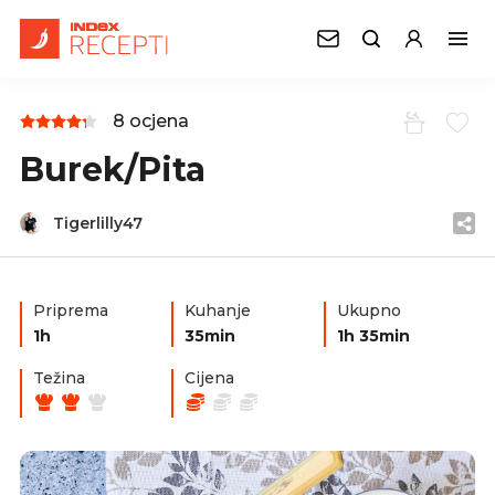
8 ocjena
Burek/Pita
Tigerlilly47
Priprema
Kuhanje
Ukupno
1h
35min
1h 35min
Težina
Cijena