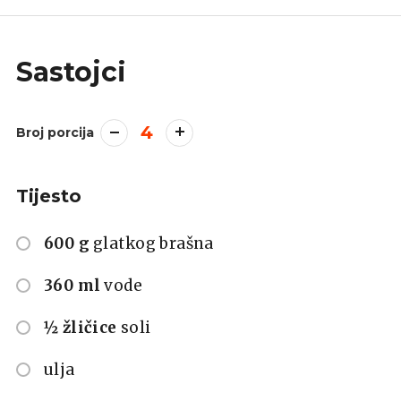
Sastojci
4
Broj porcija
Tijesto
600 g
glatkog brašna
360 ml
vode
½ žličice
soli
ulja