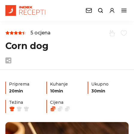
5 ocjena
Corn dog
Priprema
Kuhanje
Ukupno
20min
10min
30min
Težina
Cijena