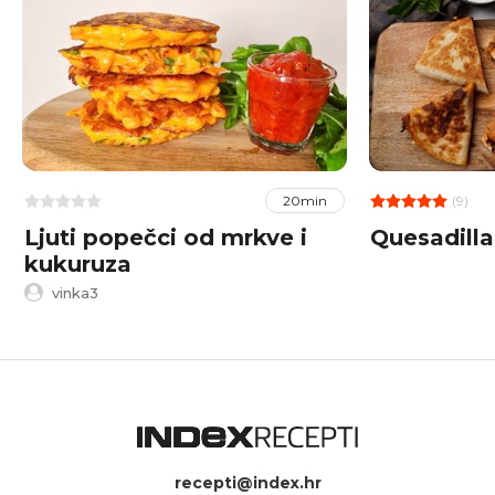
(9)
20min
Ljuti popečci od mrkve i
Quesadilla
kukuruza
vinka3
recepti@index.hr