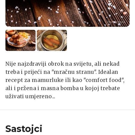
Shutterstock
Nije najzdraviji obrok na svijetu, ali nekad
treba i prijeći na "mračnu stranu". Idealan
recept za mamurluke ili kao "comfort food",
ali i pržena i masna bomba u kojoj trebate
uživati umjereno...
Sastojci