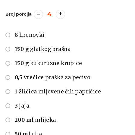
4
Broj porcija
8
hrenovki
150 g
glatkog brašna
150 g
kukuruzne krupice
0,5 vrećice
praška za pecivo
1 žličica
mljevene čili papričice
3
jaja
200 ml
mlijeka
50 ml
ulja