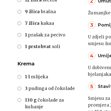
2
Umut
9 žlica
brašna
Žumanjke 
7 žlica
kakaa
3
Pomij
1
prašak za pecivo
U zdjeli p
smjesu žu
1 prstohvat
soli
4
Umije
Krema
U dobiven
bjelanjaka
1 l
mlijeka
5
Stavi
3
pudinga od čokolade
Smjesu za 
130 g
čokolade za
promjera 2
kuhanje