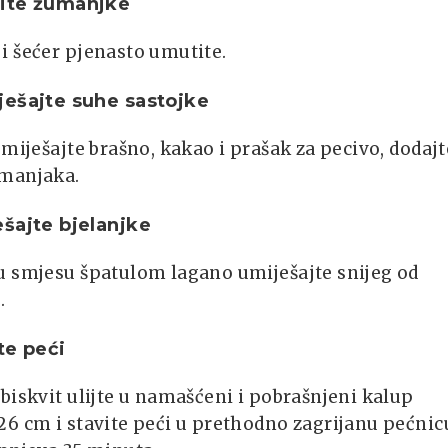
ite žumanjke
i šećer pjenasto umutite.
ešajte suhe sastojke
omiješajte brašno, kakao i prašak za pecivo, dodajt
manjaka.
šajte bjelanjke
u smjesu špatulom lagano umiješajte snijeg od
.
te peći
biskvit ulijte u namašćeni i pobrašnjeni kalup
6 cm i stavite peći u prethodno zagrijanu pećnic