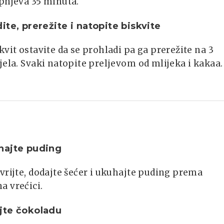
pnjeva 35 minuta.
ite, prerežite i natopite biskvite
kvit ostavite da se prohladi pa ga prerežite na 3
jela. Svaki natopite preljevom od mlijeka i kakaa.
hajte puding
vrijte, dodajte šećer i ukuhajte puding prema
a vrećici.
jte čokoladu