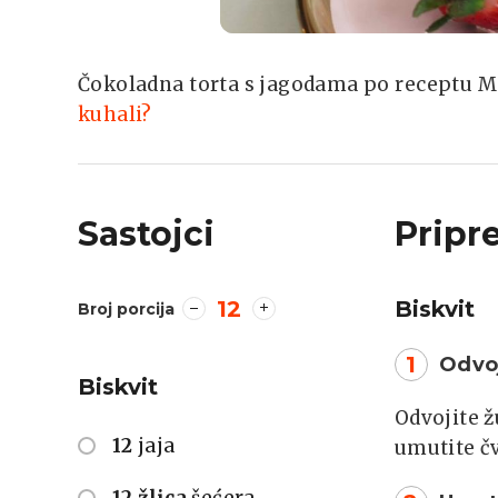
Čokoladna torta s jagodama po receptu Ma
kuhali?
Sastojci
Pripr
12
Biskvit
Broj porcija
1
Odvoj
Biskvit
Odvojite ž
12
jaja
umutite čv
12 žlica
šećera