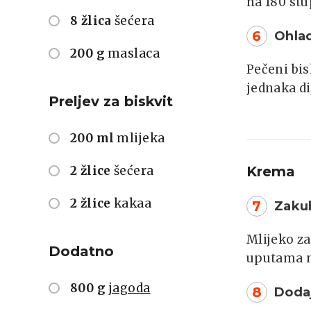
na 180 stu
8 žlica
šećera
6
Ohlad
200 g
maslaca
Pečeni bis
jednaka di
Preljev za biskvit
200 ml
mlijeka
2 žlice
šećera
Krema
2 žlice
kakaa
7
Zaku
Mlijeko za
Dodatno
uputama n
800 g
jagoda
8
Doda