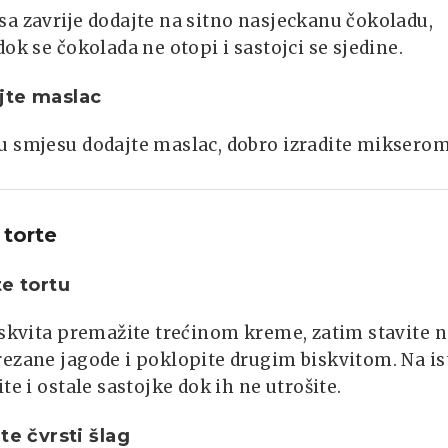
a zavrije dodajte na sitno nasjeckanu čokoladu,
dok se čokolada ne otopi i sastojci se sjedine.
jte maslac
u smjesu dodajte maslac, dobro izradite mikserom
 torte
te tortu
iskvita premažite trećinom kreme, zatim stavite 
ezane jagode i poklopite drugim biskvitom. Na is
ite i ostale sastojke dok ih ne utrošite.
ite čvrsti šlag