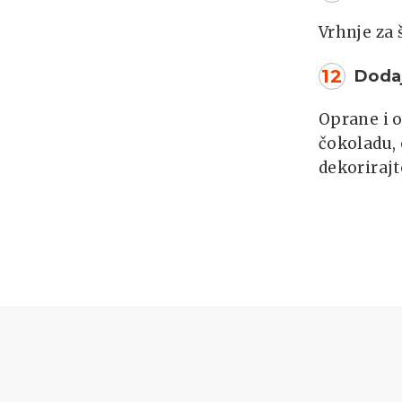
Vrhnje za 
12
Doda
Oprane i o
čokoladu, 
dekorirajt