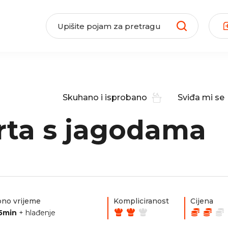
Skuhano i isprobano
Sviđa mi se
rta s jagodama
no vrijeme
Kompliciranost
Cijena
35min
+ hlađenje