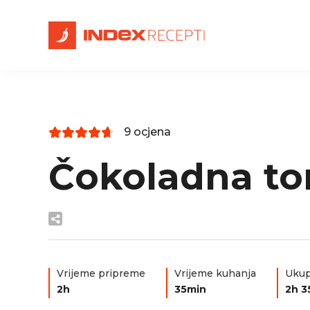
9 ocjena
Čokoladna to
Vrijeme pripreme
Vrijeme kuhanja
Ukup
2h
35min
2h 