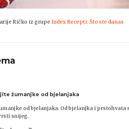
Marija Ri
rije Ričko iz grupe
Index Recepti: Što ste danas
ema
ite žumanjke od bjelanjaka
umanjke od bjelanjaka. Od bjelanjka i prstohvata 
rsti snijeg.