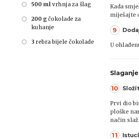
500 ml
vrhnja za šlag
Kada smjes
miješajte 
200 g
čokolade za
kuhanje
9
Doda
3
rebra bijele čokolade
U ohlađen
Slaganje
10
Složi
Prvi dio b
ploške nar
način slaž
11
Istuc