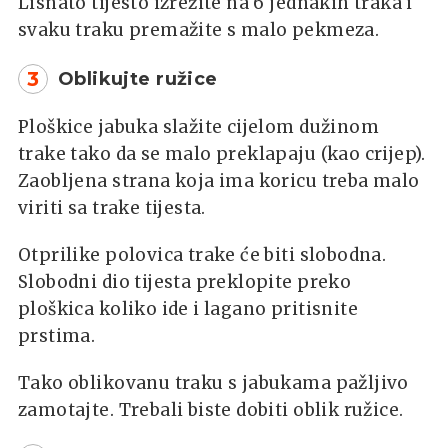
Lisnato tijesto izrežite na 6 jednakih traka i
svaku traku premažite s malo pekmeza.
3
Oblikujte ružice
Ploškice jabuka slažite cijelom dužinom
trake tako da se malo preklapaju (kao crijep).
Zaobljena strana koja ima koricu treba malo
viriti sa trake tijesta.
Otprilike polovica trake će biti slobodna.
Slobodni dio tijesta preklopite preko
ploškica koliko ide i lagano pritisnite
prstima.
Tako oblikovanu traku s jabukama pažljivo
zamotajte. Trebali biste dobiti oblik ružice.