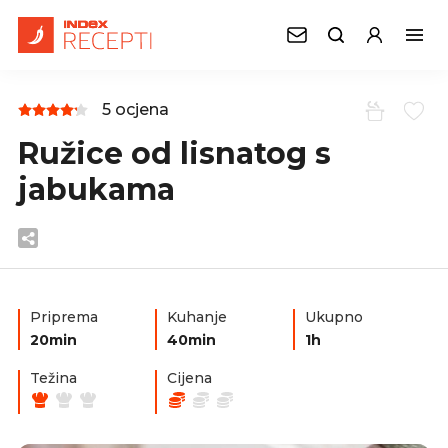
5 ocjena
Ružice od lisnatog s
jabukama
Priprema
Kuhanje
Ukupno
20min
40min
1h
Težina
Cijena