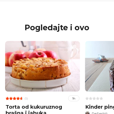
Pogledajte i ovo
(5)
1h
Torta od kukuruznog
Kinder pin
brašna i jabuka
DeSertići