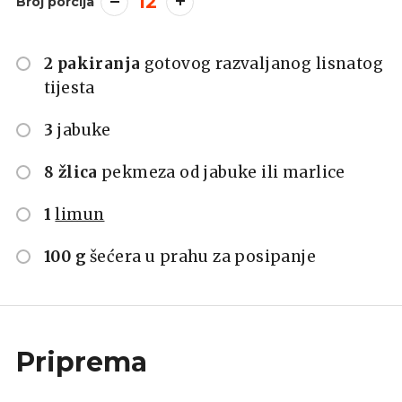
12
Broj porcija
2 pakiranja
gotovog razvaljanog lisnatog
tijesta
3
jabuke
8 žlica
pekmeza od jabuke ili marlice
1
limun
100 g
šećera u prahu za posipanje
Priprema