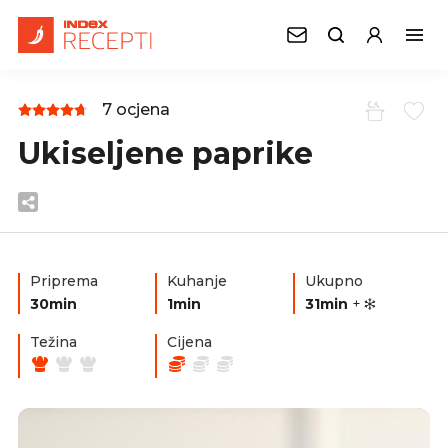
7 ocjena
Ukiseljene paprike
Priprema
Kuhanje
Ukupno
30min
1min
31min
+
Težina
Cijena