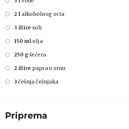
3 l
vode
2 l
alkoholnog octa
3 žlice
soli
150 ml
ulja
250 g
šećera
2 žlice
papra u zrnu
3
češnja češnjaka
Priprema