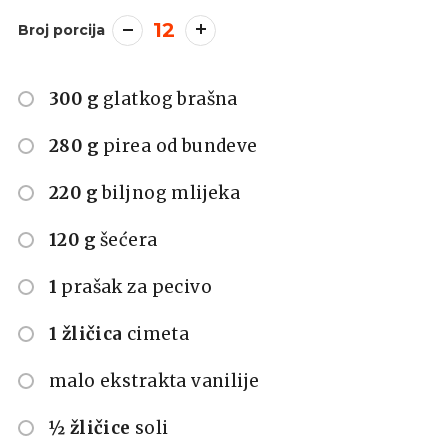
12
Broj porcija
300 g
glatkog brašna
280 g
pirea od bundeve
220 g
biljnog mlijeka
120 g
šećera
1
prašak za pecivo
1 žličica
cimeta
malo ekstrakta vanilije
½ žličice
soli