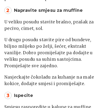
2
Napravite smjesu za muffine
U veliku posudu stavite brašno, prašak za
pecivo, cimet, sol.
U drugu posudu stavite pire od bundeve,
biljno mlijeko po želji, šećer, ekstrakt
vanilije. Dobro promiješajte pa dodajte u
veliku posudu sa suhim sastojcima.
Promješajte sve zajedno.
Nasjeckajte čokoladu za kuhanje na male
kokice, dodajte smjesi i promiješajte.
3
Ispecite
Smjesu rasporedite u kalupe za muffine.