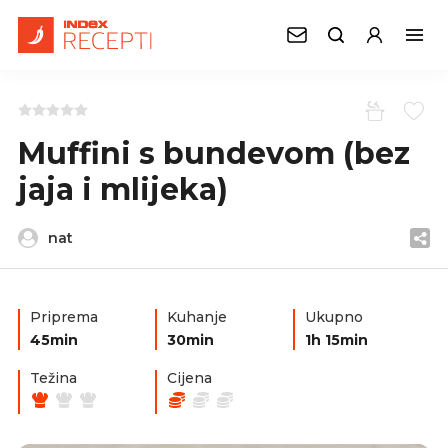
Muffini s bundevom (bez
jaja i mlijeka)
nat
Priprema
Kuhanje
Ukupno
45min
30min
1h 15min
Težina
Cijena