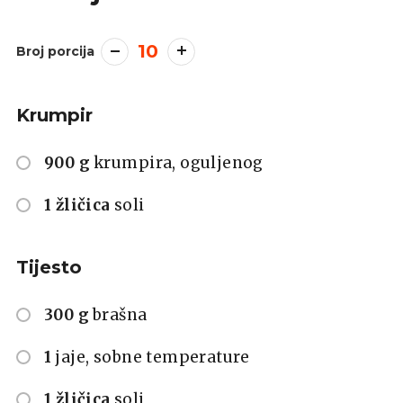
10
Broj porcija
Krumpir
900 g
krumpira, oguljenog
1 žličica
soli
Tijesto
300 g
brašna
1
jaje, sobne temperature
1 žličica
soli