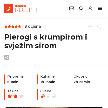
9 ocjena
Pierogi s krumpirom i
svježim sirom
Priprema
Kuhanje
Ukupno
50min
1h 15min
2h 25min
Težina
Cijena