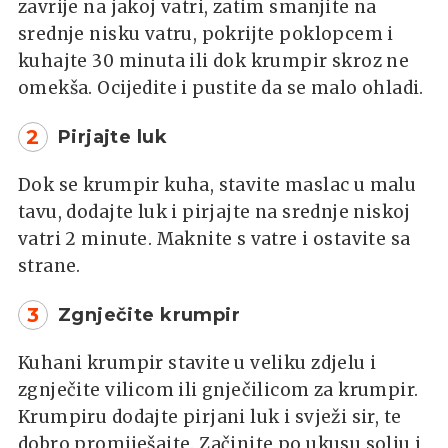
zavrije na jakoj vatri, zatim smanjite na
srednje nisku vatru, pokrijte poklopcem i
kuhajte 30 minuta ili dok krumpir skroz ne
omekša. Ocijedite i pustite da se malo ohladi.
2
Pirjajte luk
Dok se krumpir kuha, stavite maslac u malu
tavu, dodajte luk i pirjajte na srednje niskoj
vatri 2 minute. Maknite s vatre i ostavite sa
strane.
3
Zgnječite krumpir
Kuhani krumpir stavite u veliku zdjelu i
zgnječite vilicom ili gnječilicom za krumpir.
Krumpiru dodajte pirjani luk i svježi sir, te
dobro promiješajte. Začinite po ukusu solju i