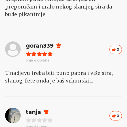
preporučam i malo nekog slanijeg sira da
bude pikantnije..
goran339
0
prije 4 godine
U nadjevu treba biti puno papra i više sira,
slanog, fete onda je baš vrhunski....
tanja
0
prije 4 godine