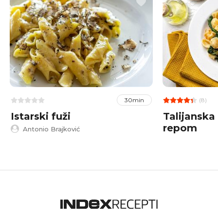
(8)
30min
Istarski fuži
Talijanska 
repom
Antonio Brajković