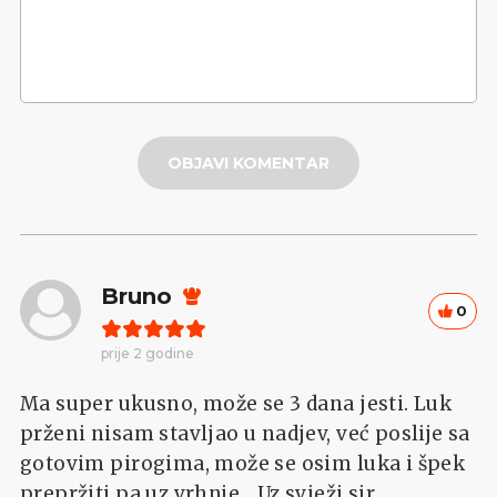
OBJAVI KOMENTAR
Bruno
0
prije 2 godine
Ma super ukusno, može se 3 dana jesti. Luk
prženi nisam stavljao u nadjev, već poslije sa
gotovim pirogima, može se osim luka i špek
prepržiti pa uz vrhnje... Uz svježi sir