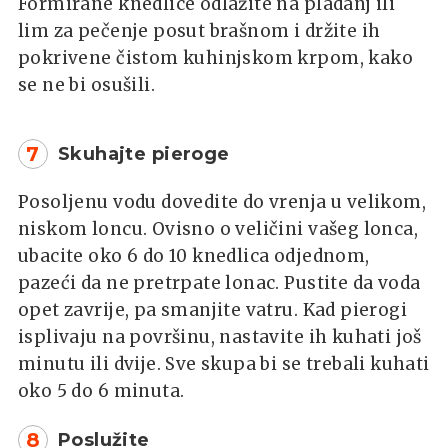
Formirane knedlice odlažite na pladanj ili
lim za pečenje posut brašnom i držite ih
pokrivene čistom kuhinjskom krpom, kako
se ne bi osušili.
7
Skuhajte pieroge
Posoljenu vodu dovedite do vrenja u velikom,
niskom loncu. Ovisno o veličini vašeg lonca,
ubacite oko 6 do 10 knedlica odjednom,
pazeći da ne pretrpate lonac. Pustite da voda
opet zavrije, pa smanjite vatru. Kad pierogi
isplivaju na površinu, nastavite ih kuhati još
minutu ili dvije. Sve skupa bi se trebali kuhati
oko 5 do 6 minuta.
8
Poslužite