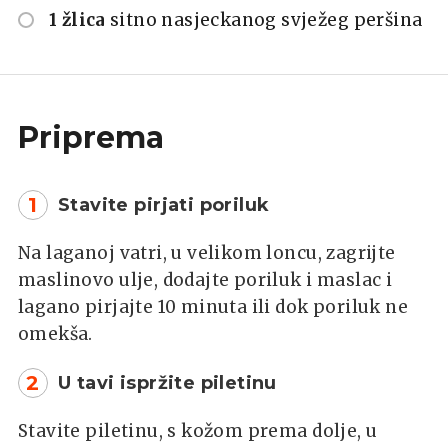
1 žlica
sitno nasjeckanog svježeg peršina
Priprema
1
Stavite pirjati poriluk
Na laganoj vatri, u velikom loncu, zagrijte
maslinovo ulje, dodajte poriluk i maslac i
lagano pirjajte 10 minuta ili dok poriluk ne
omekša.
2
U tavi ispržite piletinu
Stavite piletinu, s kožom prema dolje, u