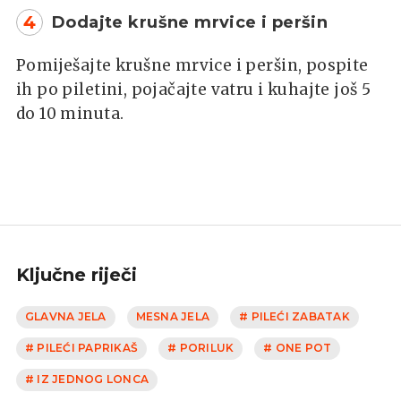
4
Dodajte krušne mrvice i peršin
Pomiješajte krušne mrvice i peršin, pospite
ih po piletini, pojačajte vatru i kuhajte još 5
do 10 minuta.
Ključne riječi
GLAVNA JELA
MESNA JELA
# PILEĆI ZABATAK
# PILEĆI PAPRIKAŠ
# PORILUK
# ONE POT
# IZ JEDNOG LONCA