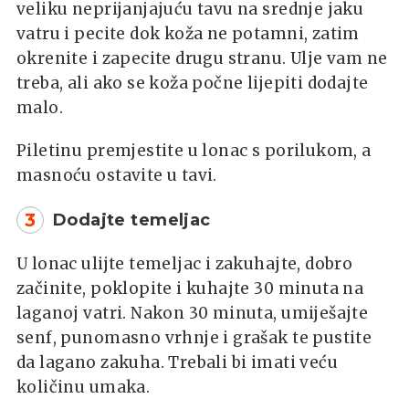
veliku neprijanjajuću tavu na srednje jaku
vatru i pecite dok koža ne potamni, zatim
okrenite i zapecite drugu stranu. Ulje vam ne
treba, ali ako se koža počne lijepiti dodajte
malo.
Piletinu premjestite u lonac s porilukom, a
masnoću ostavite u tavi.
3
Dodajte temeljac
U lonac ulijte temeljac i zakuhajte, dobro
začinite, poklopite i kuhajte 30 minuta na
laganoj vatri. Nakon 30 minuta, umiješajte
senf, punomasno vrhnje i grašak te pustite
da lagano zakuha. Trebali bi imati veću
količinu umaka.