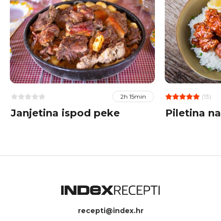
(13)
2h 15min
Janjetina ispod peke
Piletina na
recepti@index.hr