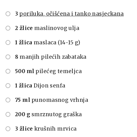
3
poriluka, očišćena i tanko nasjeckana
2 žlice
maslinovog ulja
1 žlica
maslaca (14-15 g)
8
manjih pilećih zabataka
500 ml
pilećeg temeljca
1 žlica
Dijon senfa
75 ml
punomasnog vrhnja
200 g
smrznutog graška
3 žlice
krušnih mrvica