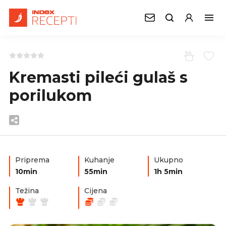
Kremasti pileći gulaš s
porilukom
Priprema
Kuhanje
Ukupno
10min
55min
1h 5min
Težina
Cijena