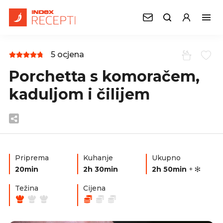
5 ocjena
Porchetta s komoračem,
kaduljom i čilijem
Priprema
Kuhanje
Ukupno
20min
2h 30min
2h 50min
+
Težina
Cijena