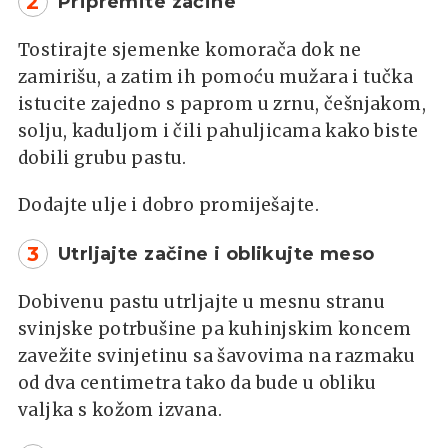
2
Pripremite začine
Tostirajte sjemenke komorača dok ne
zamirišu, a zatim ih pomoću mužara i tučka
istucite zajedno s paprom u zrnu, češnjakom,
solju, kaduljom i čili pahuljicama kako biste
dobili grubu pastu.
Dodajte ulje i dobro promiješajte.
3
Utrljajte začine i oblikujte meso
Dobivenu pastu utrljajte u mesnu stranu
svinjske potrbušine pa kuhinjskim koncem
zavežite svinjetinu sa šavovima na razmaku
od dva centimetra tako da bude u obliku
valjka s kožom izvana.