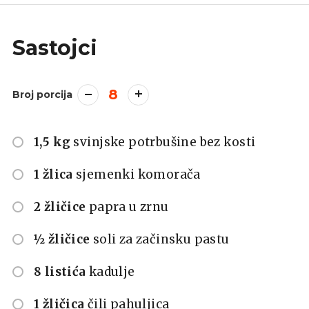
Sastojci
8
Broj porcija
1,5 kg
svinjske potrbušine bez kosti
1 žlica
sjemenki komorača
2 žličice
papra u zrnu
½ žličice
soli za začinsku pastu
8 listića
kadulje
1 žličica
čili pahuljica