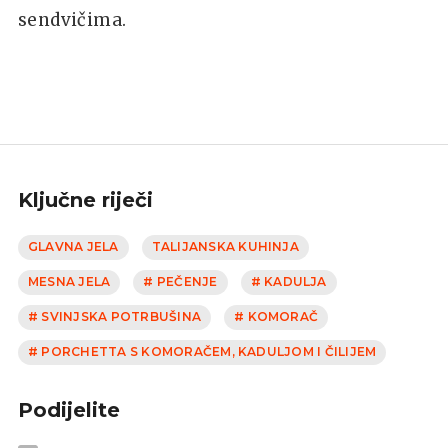
sendvičima.
Ključne riječi
GLAVNA JELA
TALIJANSKA KUHINJA
MESNA JELA
# PEČENJE
# KADULJA
# SVINJSKA POTRBUŠINA
# KOMORAČ
# PORCHETTA S KOMORAČEM, KADULJOM I ČILIJEM
Podijelite