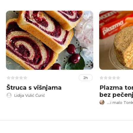
2h
Štruca s višnjama
Plazma tor
bez pečen
Lidija Vulić Ćurić
....i malo Ton