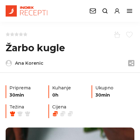
Žarbo kugle
Ana Korenic
Priprema
Kuhanje
Ukupno
30min
0h
30min
Težina
Cijena