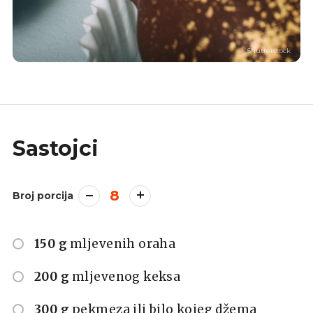
Shutterstock
Sastojci
8
Broj porcija
150 g
mljevenih oraha
200 g
mljevenog keksa
300 g
pekmeza ili bilo kojeg džema