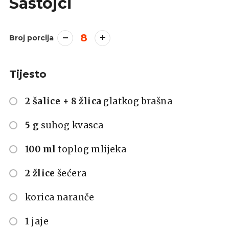
Sastojci
8
Broj porcija
Tijesto
2 šalice + 8 žlica
glatkog brašna
5 g
suhog kvasca
100 ml
toplog mlijeka
2 žlice
šećera
korica naranče
1
jaje