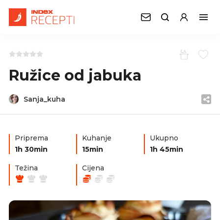
Ružice od jabuka
Sanja_kuha
Priprema
Kuhanje
Ukupno
1h 30min
15min
1h 45min
Težina
Cijena