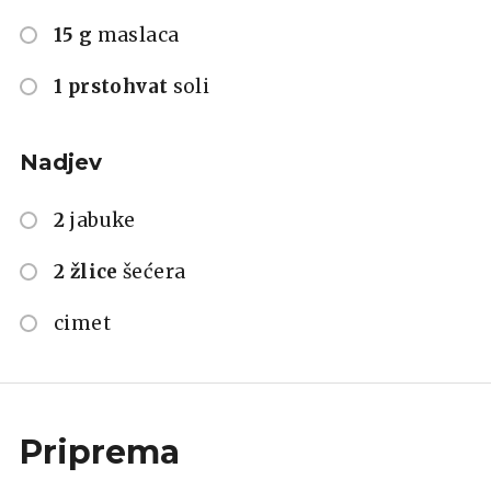
15 g
maslaca
1 prstohvat
soli
Nadjev
2
jabuke
2 žlice
šećera
cimet
Priprema