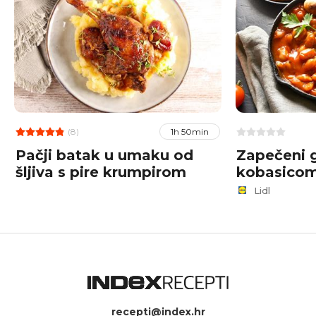
(8)
1h 50min
Pačji batak u umaku od
Zapečeni g
šljiva s pire krumpirom
kobasico
Lidl
recepti@index.hr