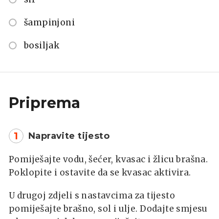
šampinjoni
bosiljak
Priprema
1
Napravite tijesto
Pomiješajte vodu, šećer, kvasac i žlicu brašna.
Poklopite i ostavite da se kvasac aktivira.
U drugoj zdjeli s nastavcima za tijesto
pomiješajte brašno, sol i ulje. Dodajte smjesu