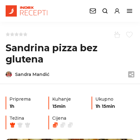
Sandrina pizza bez
glutena
Sandra Mandić
Priprema
Kuhanje
Ukupno
1h
15min
1h 15min
Težina
Cijena