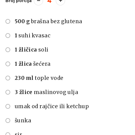
4
Broj porcija
500 g
brašna bez glutena
1
suhi kvasac
1 žličica
soli
1 žlica
šećera
230 ml
tople vode
3 žlice
maslinovog ulja
umak od rajčice ili ketchup
šunka
sir