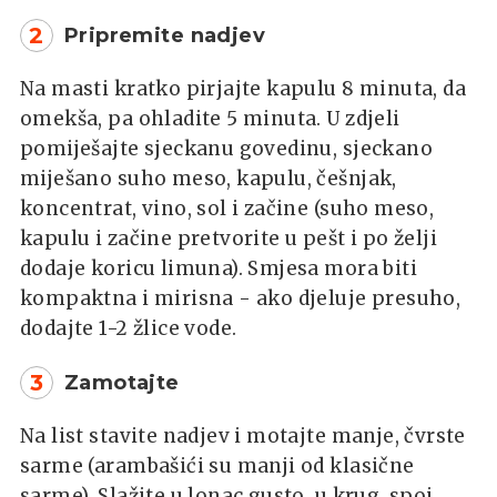
2
Pripremite nadjev
Na masti kratko pirjajte kapulu 8 minuta, da
omekša, pa ohladite 5 minuta. U zdjeli
pomiješajte sjeckanu govedinu, sjeckano
miješano suho meso, kapulu, češnjak,
koncentrat, vino, sol i začine (suho meso,
kapulu i začine pretvorite u pešt i po želji
dodaje koricu limuna). Smjesa mora biti
kompaktna i mirisna - ako djeluje presuho,
dodajte 1-2 žlice vode.
3
Zamotajte
Na list stavite nadjev i motajte manje, čvrste
sarme (arambašići su manji od klasične
sarme). Slažite u lonac gusto, u krug, spoj