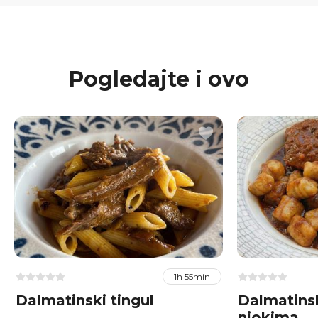
Pogledajte i ovo
1h 55min
Dalmatinski tingul
Dalmatins
njokima