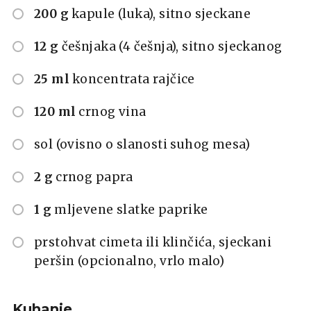
200 g
kapule (luka), sitno sjeckane
12 g
češnjaka (4 češnja), sitno sjeckanog
25 ml
koncentrata rajčice
120 ml
crnog vina
sol (ovisno o slanosti suhog mesa)
2 g
crnog papra
1 g
mljevene slatke paprike
prstohvat cimeta ili klinčića, sjeckani
peršin (opcionalno, vrlo malo)
Kuhanje