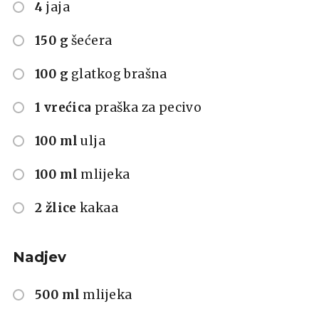
4
jaja
150 g
šećera
100 g
glatkog brašna
1 vrećica
praška za pecivo
100 ml
ulja
100 ml
mlijeka
2 žlice
kakaa
Nadjev
500 ml
mlijeka