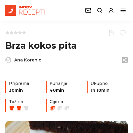
Brza kokos pita
Ana Korenic
Priprema
Kuhanje
Ukupno
30min
40min
1h 10min
Težina
Cijena