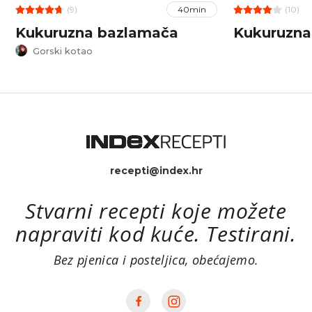
(9)
(10)
40min
Kukuruzna bazlamača
Kukuruzna
Gorski kotao
recepti@index.hr
Stvarni recepti koje možete
napraviti kod kuće. Testirani.
Bez pjenica i posteljica, obećajemo.