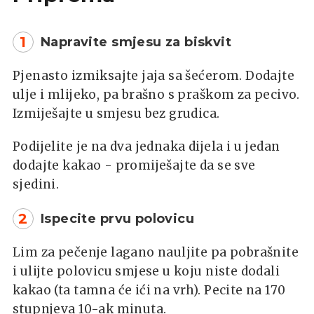
1
Napravite smjesu za biskvit
Pjenasto izmiksajte jaja sa šećerom. Dodajte
ulje i mlijeko, pa brašno s praškom za pecivo.
Izmiješajte u smjesu bez grudica.
Podijelite je na dva jednaka dijela i u jedan
dodajte kakao - promiješajte da se sve
sjedini.
2
Ispecite prvu polovicu
Lim za pečenje lagano nauljite pa pobrašnite
i ulijte polovicu smjese u koju niste dodali
kakao (ta tamna će ići na vrh). Pecite na 170
stupnjeva 10-ak minuta.