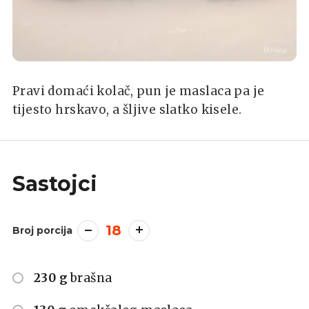
Birilica
Pravi domaći kolač, pun je maslaca pa je
tijesto hrskavo, a šljive slatko kisele.
Sastojci
18
Broj porcija
230 g
brašna