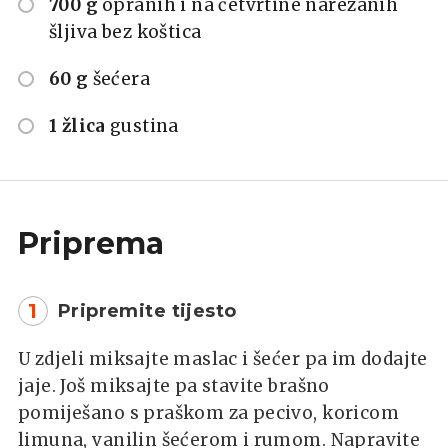
700 g
opranih i na četvrtine narezanih
šljiva bez koštica
60 g
šećera
1 žlica
gustina
Priprema
1
Pripremite tijesto
U zdjeli miksajte maslac i šećer pa im dodajte
jaje. Još miksajte pa stavite brašno
pomiješano s praškom za pecivo, koricom
limuna, vanilin šećerom i rumom. Napravite