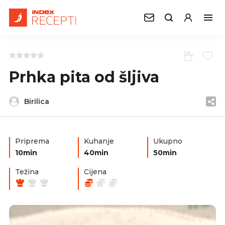
Prhka pita od šljiva
Birilica
Priprema
Kuhanje
Ukupno
10min
40min
50min
Težina
Cijena