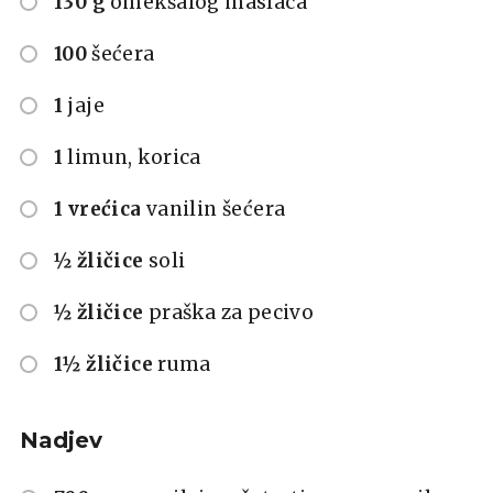
130 g
omekšalog maslaca
100
šećera
1
jaje
1
limun, korica
1 vrećica
vanilin šećera
½ žličice
soli
½ žličice
praška za pecivo
1½ žličice
ruma
Nadjev