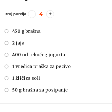
4
Broj porcija
450 g
brašna
2
jaja
400 ml
tekućeg jogurta
1 vrećica
praška za pecivo
1 žličica
soli
50 g
brašna za posipanje