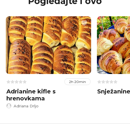
Pogledajte i ovo
2h 20min
Adrianine kifle s
Snježanine 
hrenovkama
Adriana Drljo