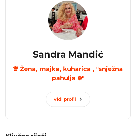
Sandra Mandić
Žena, majka, kuharica , "snježna
pahulja ❄️"
Vidi profil
Ključne riječi