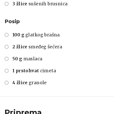
3 žlice
sušenih brusnica
Posip
100 g
glatkog brašna
2 žlice
smeđeg šećera
50 g
maslaca
1 prstohvat
cimeta
4 žlice
granole
Priprema