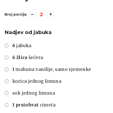
2
Broj porcija
Nadjev od jabuka
6
jabuka
6 žlica
šećera
1
mahuna vanilije, samo sjemenke
korica jednog limuna
sok jednog limuna
1 prstohvat
cimeta