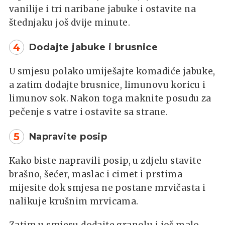
vanilije i tri naribane jabuke i ostavite na
štednjaku još dvije minute.
4
Dodajte jabuke i brusnice
U smjesu polako umiješajte komadiće jabuke,
a zatim dodajte brusnice, limunovu koricu i
limunov sok. Nakon toga maknite posudu za
pečenje s vatre i ostavite sa strane.
5
Napravite posip
Kako biste napravili posip, u zdjelu stavite
brašno, šećer, maslac i cimet i prstima
mijesite dok smjesa ne postane mrvičasta i
nalikuje krušnim mrvicama.
Zatim u smjesu dodajte granolu i još malo