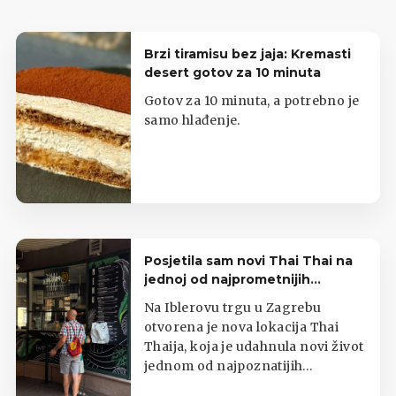
Brzi tiramisu bez jaja: Kremasti
desert gotov za 10 minuta
Gotov za 10 minuta, a potrebno je
samo hlađenje.
Posjetila sam novi Thai Thai na
jednoj od najprometnijih
zagrebačkih lokacija
Na Iblerovu trgu u Zagrebu
otvorena je nova lokacija Thai
Thaija, koja je udahnula novi život
jednom od najpoznatijih
zagrebačkih kioska s tajlandskom