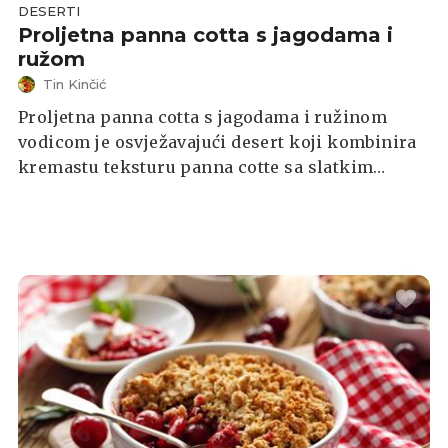
DESERTI
Proljetna panna cotta s jagodama i
ružom
Tin Kinčić
Proljetna panna cotta s jagodama i ružinom
vodicom je osvježavajući desert koji kombinira
kremastu teksturu panna cotte sa slatkim
okusom jagoda i suptilnim mirisom ruže. Uz to,
hrskavi crumble od jagoda dodaje teksturalni
kontrast i slatkoću jelu. Ova kombinacija
jednostavnih sastojaka stvara uravnotežen i
elegantan desert, savršen za proljetne dane.