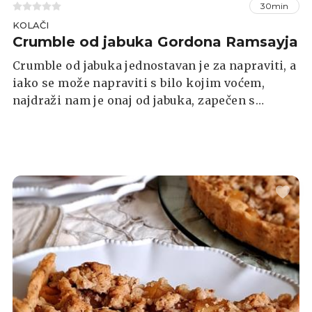
30min
KOLAČI
Crumble od jabuka Gordona Ramsayja
Crumble od jabuka jednostavan je za napraviti, a
iako se može napraviti s bilo kojim voćem,
najdraži nam je onaj od jabuka, zapečen s
mrvičastim posipom i poslužen topao, s malo
sladoleda ili tučenog vrhnja. Ovdje je recept
poznatog chefa Gordona Ramsayja.