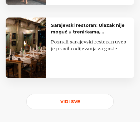
hranom.
Sarajevski restoran: Ulazak nije
moguć u trenirkama,
potkošuljama i japankama
Poznati sarajevski restoran uveo
je pravila odijevanja za goste.
VIDI SVE