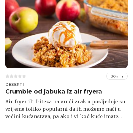
30min
DESERTI
Crumble od jabuka iz air fryera
Air fryer ili friteza na vrući zrak u posljednje su
vrijeme toliko popularni da ih možemo naći u
većini kućanstava, pa ako i vi kod kuće imate
ovaj uređaj, imamo recept za desert koji
jednostavno morate probati - toliko je