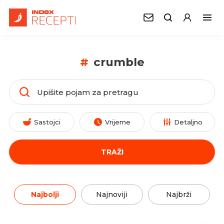
#
crumble
Sastojci
Vrijeme
Detaljno
TRAŽI
Najbolji
Najnoviji
Najbrži