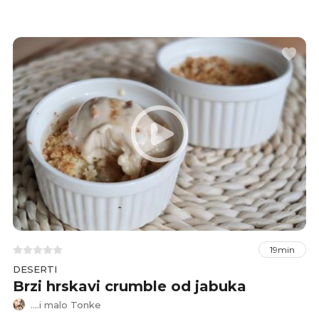
jednostavan da ga može pripremiti baš svatko.
19min
DESERTI
Brzi hrskavi crumble od jabuka
....i malo Tonke