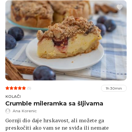
(5)
1h 30min
KOLAČI
Crumble mileramka sa šljivama
Ana Korenic
Gornji dio daje hrskavost, ali možete ga
preskočiti ako vam se ne sviđa ili nemate