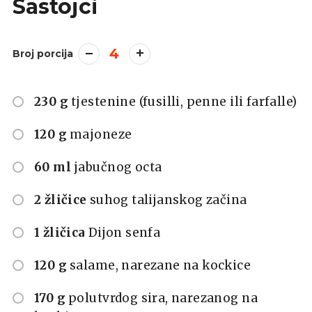
Sastojci
4
Broj porcija
230 g
tjestenine (fusilli, penne ili farfalle)
120 g
majoneze
60 ml
jabučnog octa
2 žličice
suhog talijanskog začina
1 žličica
Dijon senfa
120 g
salame, narezane na kockice
170 g
polutvrdog sira, narezanog na