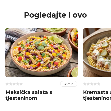
Pogledajte i ovo
35min
Meksička salata s
Kremasta s
tjesteninom
tjestenin