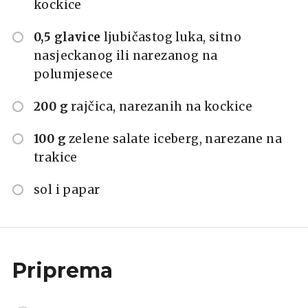
kockice
0,5 glavice
ljubičastog luka, sitno
nasjeckanog ili narezanog na
polumjesece
200 g
rajčica, narezanih na kockice
100 g
zelene salate iceberg, narezane na
trakice
sol i papar
Priprema