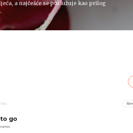
jeća, a najčešće se poslužuje kao prilog
.
(14)
15m
 to go
renic