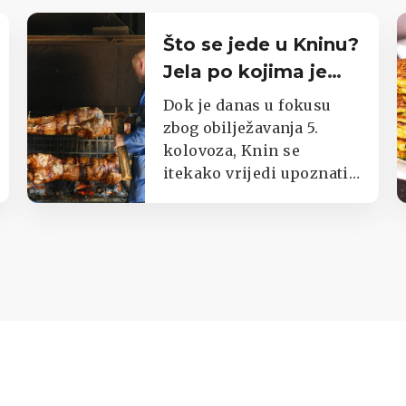
Što se jede u Kninu?
Jela po kojima je
poznat cijeli kraj
Dok je danas u fokusu
zbog obilježavanja 5.
kolovoza, Knin se
itekako vrijedi upoznati i
kroz okuse njegova kraja.