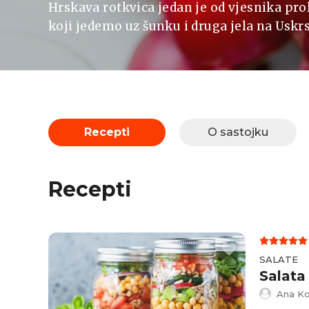
Hrskava rotkvica jedan je od vjesnika prol
koji jedemo uz šunku i druga jela na Uskrs
Recepti
O sastojku
Recepti
SALATE
Salata
Ana Ko