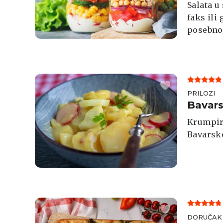
Salata u
faks ili
posebno
PRILOZI
Bavars
Krumpir 
Bavarsko
DORUČAK