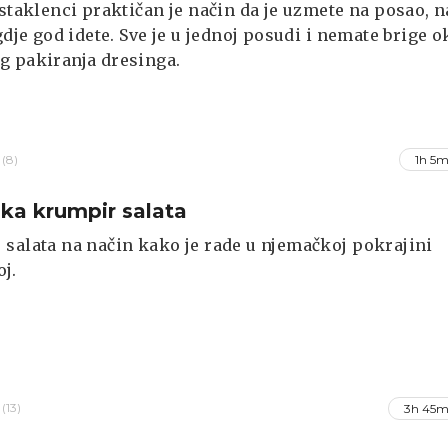
 staklenci praktičan je način da je uzmete na posao, n
 gdje god idete. Sve je u jednoj posudi i nemate brige o
g pakiranja dresinga.
(8)
1h 5m
ka krumpir salata
salata na način kako je rade u njemačkoj pokrajini
j.
(13)
3h 45m