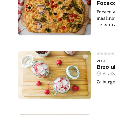
Focacc
Focaccia
maslinov
Tekstura
po malim
VEGE
Brzo u
Ana Ko
Za burge