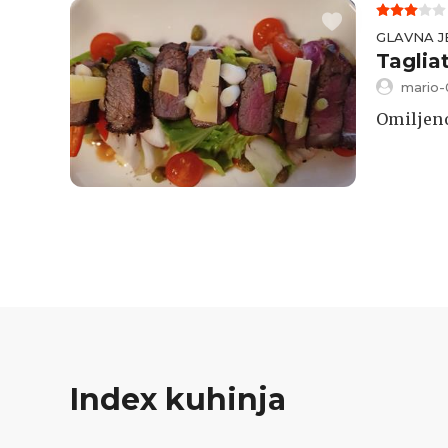
GLAVNA J
Taglia
mario-
Omiljeno
Index kuhinja