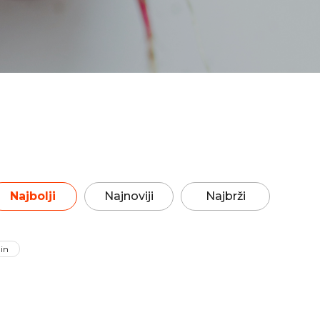
Najbolji
Najnoviji
Najbrži
in