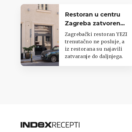
Restoran u centru
Zagreba zatvoren
do daljnjega,
Zagrebački restoran YEZI
oglasili se iz lokala
trenutačno ne posluje, a
iz restorana su najavili
zatvaranje do daljnjega.