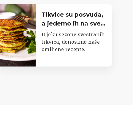
Tikvice su posvuda,
a jedemo ih na sve
moguće načine.
U jeku sezone svestranih
Imamo top listu
tikvica, donosimo naše
omiljene recepte.