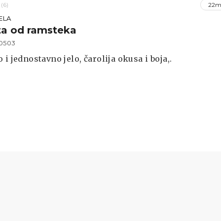
(6)
22m
ELA
ta od ramsteka
0503
 i jednostavno jelo, čarolija okusa i boja,.