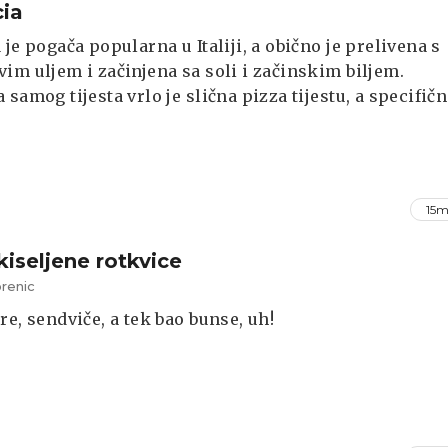
ia
 je pogača popularna u Italiji, a obično je prelivena s
im uljem i začinjena sa soli i začinskim biljem.
 samog tijesta vrlo je slična pizza tijestu, a specifičn
 udubljenjima koji se rade vršcima prstiju.
15m
kiseljene rotkvice
renic
re, sendviče, a tek bao bunse, uh!