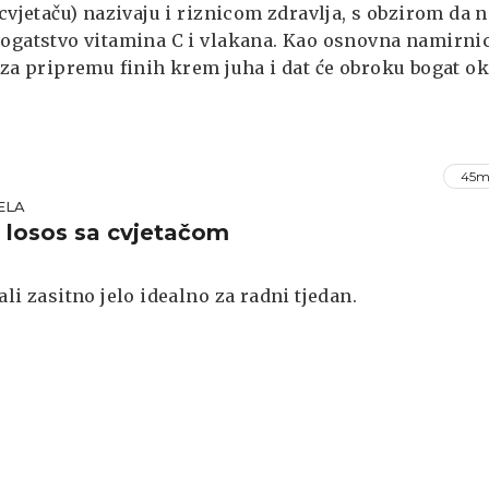
(cvjetaču) nazivaju i riznicom zdravlja, s obzirom da 
ogatstvo vitamina C i vlakana. Kao osnovna namirni
 za pripremu finih krem juha i dat će obroku bogat o
 svakom jelu. Ja se pretjerano ne vodim preporuka
e vam karfiol prezentiraju kao odličan izvor za
ju raznih oboljenja, ali sam siguran da će te uz ovak
 uživati u toploj krem juhi bogatoj okusima karfiola
45m
čilija.
ELA
 losos sa cvjetačom
ali zasitno jelo idealno za radni tjedan.