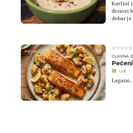
Karfiol 
donosi b
dobar je
kao uvod
kroz koj
prevenci
pripremu
PROMO
vrhnja i 
GLAVNA J
Pečeni
Lidl
Lagano, 