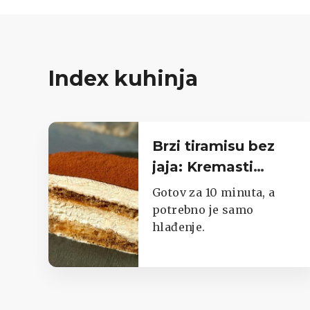
Index kuhinja
Brzi tiramisu bez
jaja: Kremasti
desert gotov za 10
Gotov za 10 minuta, a
minuta
potrebno je samo
hlađenje.