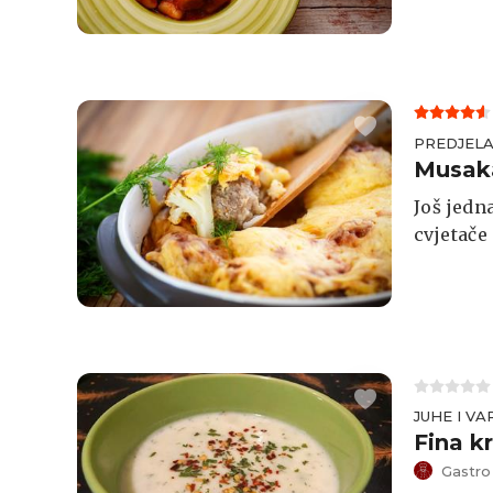
je poslu
PREDJEL
Musaka
Još jedn
cvjetače
JUHE I VA
Fina k
Gastro