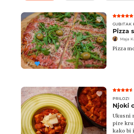
GUBITAK 
Pizza 
Maja K
Pizza mož
PRILOZI
Njoki 
Ukusni n
pire kru
kako bi 