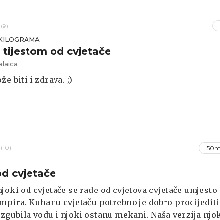
(9)
KILOGRAMA
s tijestom od cvjetače
alaica
e biti i zdrava. ;)
(10)
50m
od cvjetače
joki od cvjetače se rade od cvjetova cvjetače umjesto
mpira. Kuhanu cvjetaču potrebno je dobro procijediti
izgubila vodu i njoki ostanu mekani. Naša verzija njo