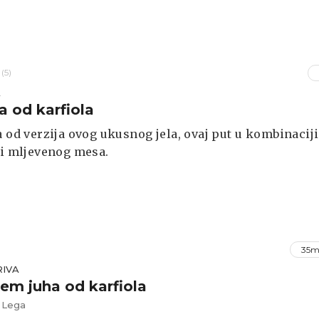
žena uz umak marinaru, no vi koristite umak po želji
(5)
A
 od karfiola
a od verzija ovog ukusnog jela, ovaj put u kombinaciji
 i mljevenog mesa.
35m
RIVA
rem juha od karfiola
 Lega