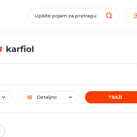
#
karfiol
Detaljno
TRAŽI