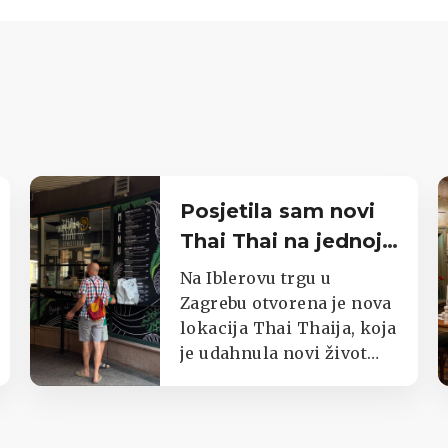
Posjetila sam novi
Thai Thai na jednoj
od najprometnijih
Na Iblerovu trgu u
zagrebačkih
Zagrebu otvorena je nova
lokacija Thai Thaija, koja
lokacija
je udahnula novi život
jednom od najpoznatijih
zagrebačkih kioska s
tajlandskom hranom.