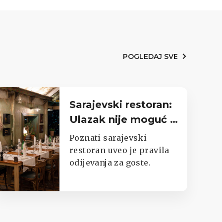
POGLEDAJ SVE
Sarajevski restoran:
Ulazak nije moguć u
trenirkama,
Poznati sarajevski
potkošuljama i
restoran uveo je pravila
odijevanja za goste.
japankama