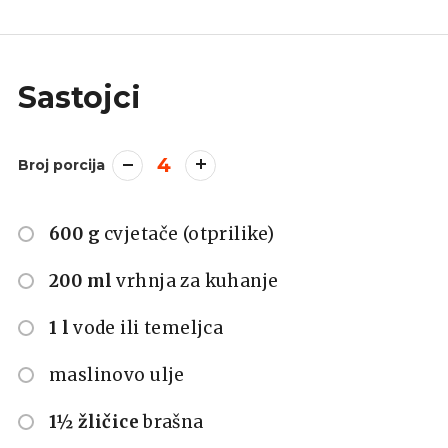
Sastojci
4
Broj porcija
600 g
cvjetače (otprilike)
200 ml
vrhnja za kuhanje
1 l
vode ili temeljca
maslinovo ulje
1½ žličice
brašna