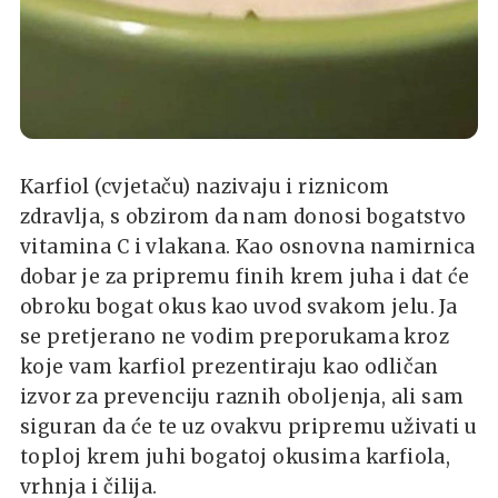
Karfiol (cvjetaču) nazivaju i riznicom
zdravlja, s obzirom da nam donosi bogatstvo
vitamina C i vlakana. Kao osnovna namirnica
dobar je za pripremu finih krem juha i dat će
obroku bogat okus kao uvod svakom jelu. Ja
se pretjerano ne vodim preporukama kroz
koje vam karfiol prezentiraju kao odličan
izvor za prevenciju raznih oboljenja, ali sam
siguran da će te uz ovakvu pripremu uživati u
toploj krem juhi bogatoj okusima karfiola,
vrhnja i čilija.