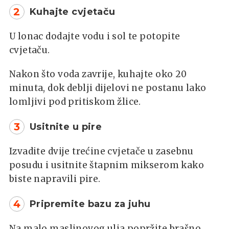
2
Kuhajte cvjetaču
U lonac dodajte vodu i sol te potopite
cvjetaču.
Nakon što voda zavrije, kuhajte oko 20
minuta, dok deblji dijelovi ne postanu lako
lomljivi pod pritiskom žlice.
3
Usitnite u pire
Izvadite dvije trećine cvjetače u zasebnu
posudu i usitnite štapnim mikserom kako
biste napravili pire.
4
Pripremite bazu za juhu
Na malo maslinovog ulja popržite brašno.