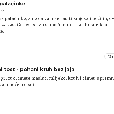
palačinke
ići
za palačinke, a ne da vam se raditi smjesa i peći ih, o
t za vas. Gotove su za samo 5 minuta, a ukusne kao
e.
15m
i tost - pohani kruh bez jaja
pri ruci imate maslac, mlijeko, kruh i cimet, spremn
 vam neće trebati.