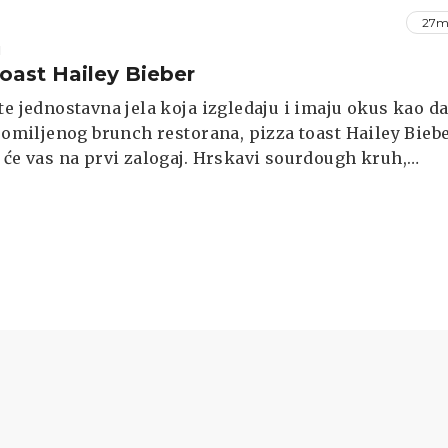
27m
I
toast Hailey Bieber
te jednostavna jela koja izgledaju i imaju okus kao da
z omiljenog brunch restorana, pizza toast Hailey Bieb
 će vas na prvi zalogaj. Hrskavi sourdough kruh,
 burrata, sočne rajčice i bogati marinara umak stvar
 kombinaciju okusa koja je osvojila društvene mreže
alni recept idealan je za brz ručak, laganu večeru ili
doručak za dvoje.