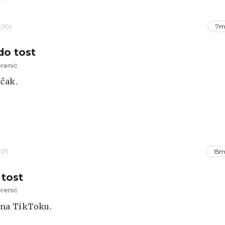
(10)
7m
o tost
renic
čak.
(7)
15m
 tost
renic
 na TikToku.