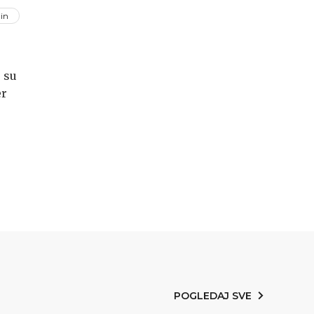
in
 su
er
aju
.
POGLEDAJ SVE