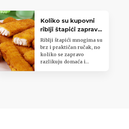
Koliko su kupovni
riblji štapići zapravo
nezdravi?
Riblji štapići mnogima su
brz i praktičan ručak, no
koliko se zapravo
razlikuju domaća i
kupovna verzija?