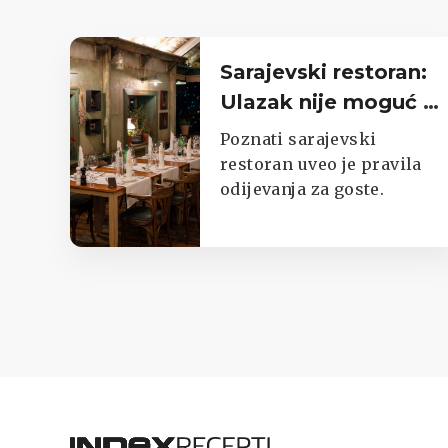
Sarajevski restoran:
Ulazak nije moguć u
trenirkama,
Poznati sarajevski
potkošuljama i
restoran uveo je pravila
odijevanja za goste.
japankama