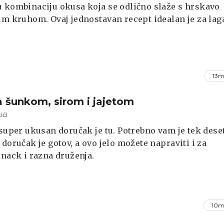
 kombinaciju okusa koja se odlično slaže s hrskavo
im kruhom. Ovaj jednostavan recept idealan je za lag
 brzinski ručak ili večeru, a priprema traje svega
o minuta.
13m
a šunkom, sirom i jajetom
ići
 super ukusan doručak je tu. Potrebno vam je tek dese
 doručak je gotov, a ovo jelo možete napraviti i za
snack i razna druženja.
10m