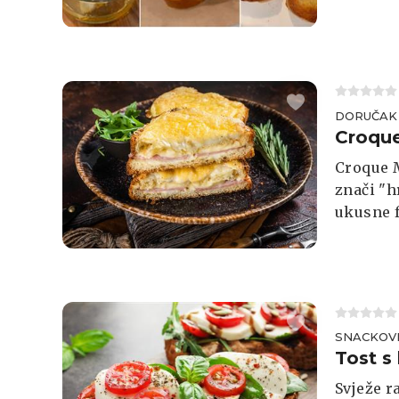
DORUČAK
Croqu
Croque M
znači "h
ukusne 
umakom, 
SNACKOV
Tost s
Svježe r