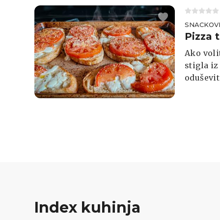
SNACKOV
Pizza 
Ako voli
stigla i
oduševit
kremasta
savršenu
Ovaj vir
poseban 
Index kuhinja