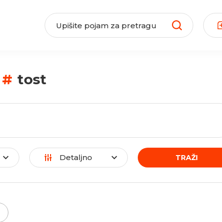
#
tost
Detaljno
TRAŽI