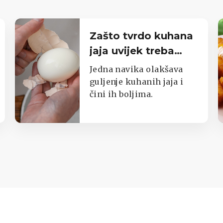
Zašto tvrdo kuhana
jaja uvijek treba
staviti u ledenu
Jedna navika olakšava
vodu
guljenje kuhanih jaja i
čini ih boljima.