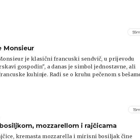
55m
e Monsieur
onsieur je klasični francuski sendvič, u prijevodu
rskavi gospodin", a danas je simbol jednostavne, ali
francuske kuhinje. Radi se o kruhu pečenom s bešam
a danas je popularan u restoranima diljem svijeta.
15m
I
 bosiljkom, mozzarellom i rajčicama
ajčice, kremasta mozzarella i mirisni bosiljak čine