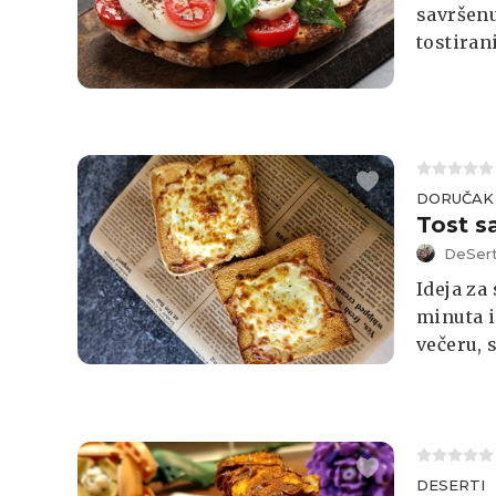
savršenu
tostiran
doručak,
nekolik
DORUČAK
Tost s
DeSert
Ideja za
minuta i
večeru, 
DESERTI