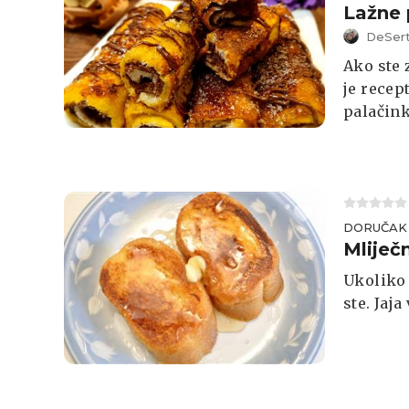
Lažne 
DeSert
Ako ste 
je recep
palačink
DORUČAK
Mliječn
Ukoliko 
ste. Jaja