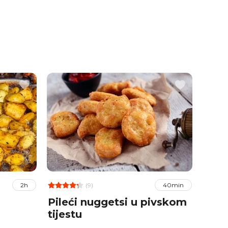
(9)
2h
40min
Pileći nuggetsi u pivskom
Punj
tijestu
june
Mar