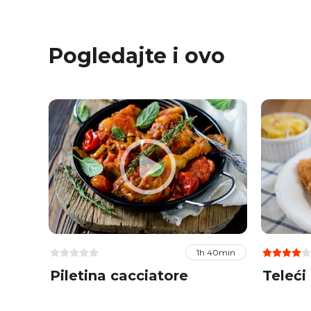
Pogledajte i ovo
1h 40min
Piletina cacciatore
Teleći