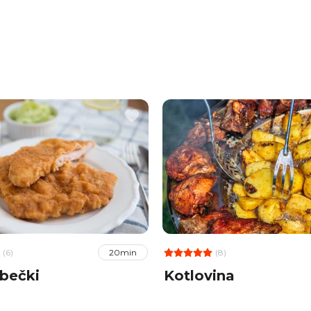
(6)
(8)
20min
 bečki
Kotlovina