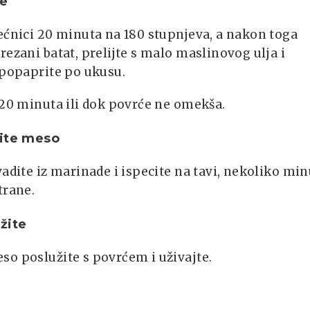
te
ećnici 20 minuta na 180 stupnjeva, a nakon toga
rezani batat, prelijte s malo maslinovog ulja i
 popaprite po ukusu.
 20 minuta ili dok povrće ne omekša.
cite meso
vadite iz marinade i ispecite na tavi, nekoliko mi
trane.
žite
so poslužite s povrćem i uživajte.