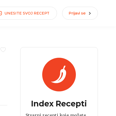
Prijavi se
UNESITE
SVOJ
RECEPT
Index Recepti
Stvarni recepti koje možete