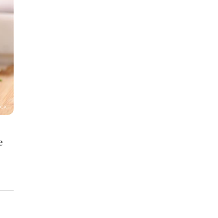
ock
e