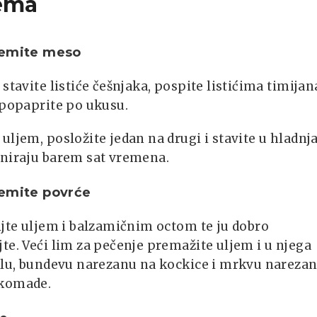
ema
remite meso
 stavite listiće češnjaka, pospite listićima timijan
 popaprite po ukusu.
uljem, posložite jedan na drugi i stavite u hladnj
iniraju barem sat vremena.
remite povrće
ijte uljem i balzamičnim octom te ju dobro
te. Veći lim za pečenje premažite uljem i u njega
iklu, bundevu narezanu na kockice i mrkvu nareza
 komade.