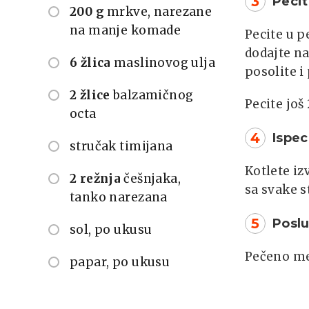
3
Peci
200 g
mrkve, narezane
na manje komade
Pecite u p
dodajte na
6 žlica
maslinovog ulja
posolite i
2 žlice
balzamičnog
Pecite još
octa
4
Ispe
stručak timijana
Kotlete iz
2 režnja
češnjaka,
sa svake s
tanko narezana
5
Poslu
sol, po ukusu
Pečeno me
papar, po ukusu