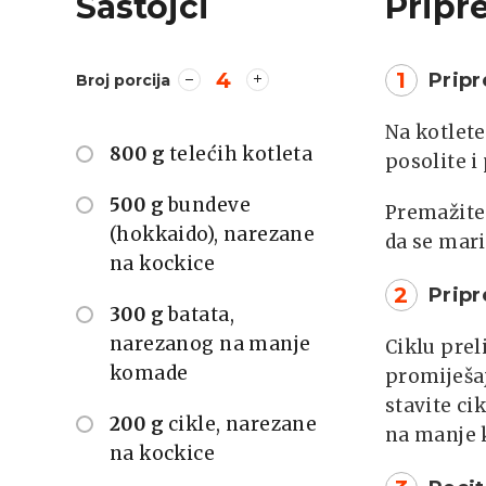
Sastojci
Pripr
4
1
Prip
Broj porcija
Na kotlete
800 g
telećih kotleta
posolite i
500 g
bundeve
Premažite 
(hokkaido), narezane
da se mar
na kockice
2
Prip
300 g
batata,
narezanog na manje
Ciklu prel
komade
promiješaj
stavite c
200 g
cikle, narezane
na manje
na kockice