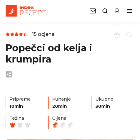
15 ocjena
Popečci od kelja i
krumpira
Priprema
Kuhanje
Ukupno
10min
20min
30min
Težina
Cijena