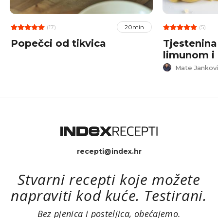
(17)
(5)
20min
Popečci od tikvica
Tjestenina
limunom i
Mate Jankovi
recepti@index.hr
Stvarni recepti koje možete
napraviti kod kuće. Testirani.
Bez pjenica i posteljica, obećajemo.