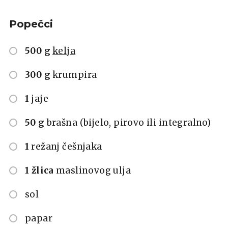
Popečci
500 g
kelja
300 g
krumpira
1
jaje
50 g
brašna (bijelo, pirovo ili integralno)
1
režanj češnjaka
1 žlica
maslinovog ulja
sol
papar