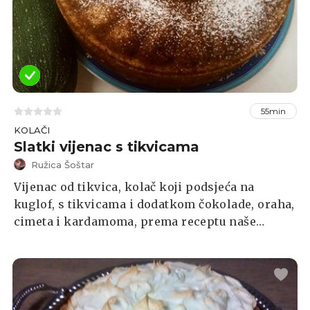
55min
KOLAČI
Slatki vijenac s tikvicama
Ružica Šoštar
Vijenac od tikvica, kolač koji podsjeća na
kuglof, s tikvicama i dodatkom čokolade, oraha,
cimeta i kardamoma, prema receptu naše
čitateljice Ružice Šoštar iz Facebook grupe
Index Recepti: Što ste danas kuhali?