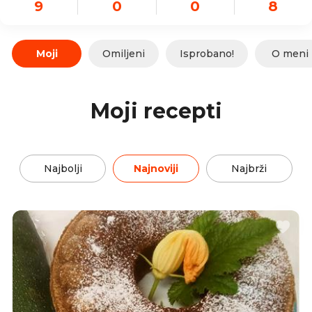
9
0
0
8
Moji
Omiljeni
Isprobano!
O meni
Moji recepti
Najbolji
Najnoviji
Najbrži