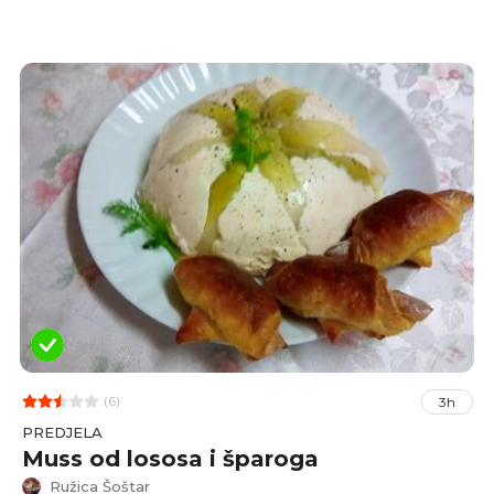
(6)
3h
PREDJELA
Muss od lososa i šparoga
Ružica Šoštar