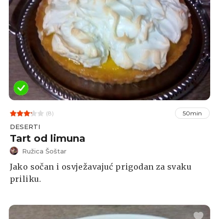
(8)
50min
DESERTI
Tart od limuna
Ružica Šoštar
Jako sočan i osvježavajuć prigodan za svaku
priliku.