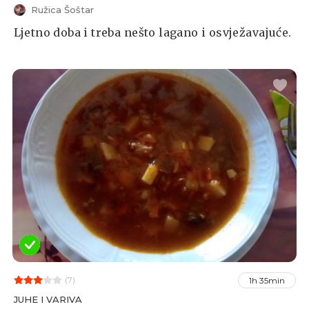
Ružica Šoštar
Ljetno doba i treba nešto lagano i osvježavajuće.
(7)
1h 35min
JUHE I VARIVA