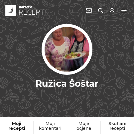
Ružica Šoštar
Moji
Moji
Moje
Skuhani
recepti
komentari
ocjene
recepti