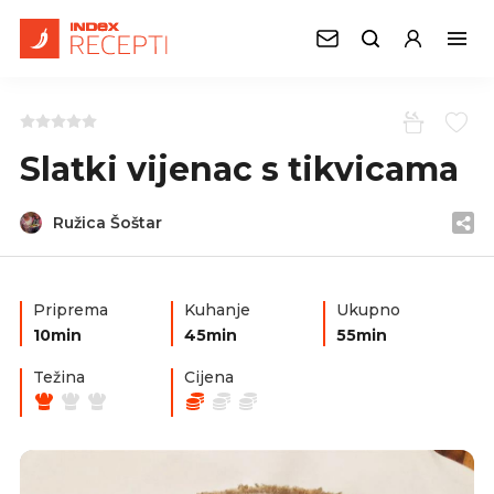
Slatki vijenac s tikvicama
Ružica Šoštar
Priprema
Kuhanje
Ukupno
10min
45min
55min
Težina
Cijena