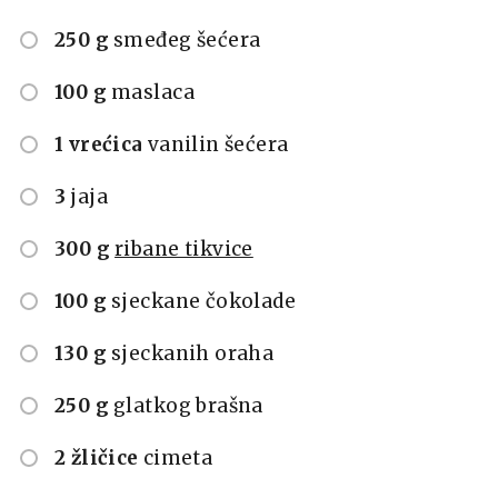
250 g
smeđeg šećera
100 g
maslaca
1 vrećica
vanilin šećera
3
jaja
300 g
ribane tikvice
100 g
sjeckane čokolade
130 g
sjeckanih oraha
250 g
glatkog brašna
2 žličice
cimeta