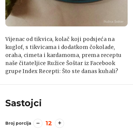
Ružica Šoštar
Vijenac od tikvica, kolač koji podsjeća na
kuglof, s tikvicama i dodatkom čokolade,
oraha, cimeta i kardamoma, prema receptu
naše čitateljice Ružice Šoštar iz Facebook
grupe Index Recepti: Što ste danas kuhali?
Sastojci
12
Broj porcija