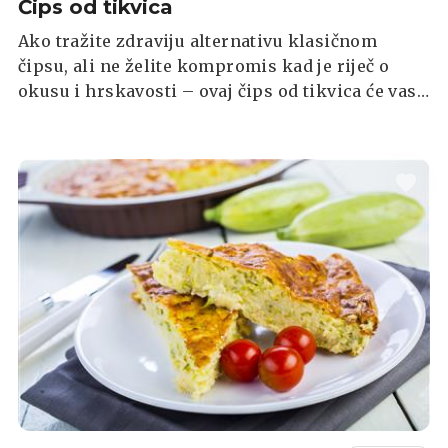
Čips od tikvica
Ako tražite zdraviju alternativu klasičnom
čipsu, ali ne želite kompromis kad je riječ o
okusu i hrskavosti – ovaj čips od tikvica će vas
oduševiti. Savršen kao međuobrok, prilog uz jelo
ili lagana grickalica uz film, čips od tikvica
postat će hit u kuhinji, a možete ga poslužiti uz
umak po želji.