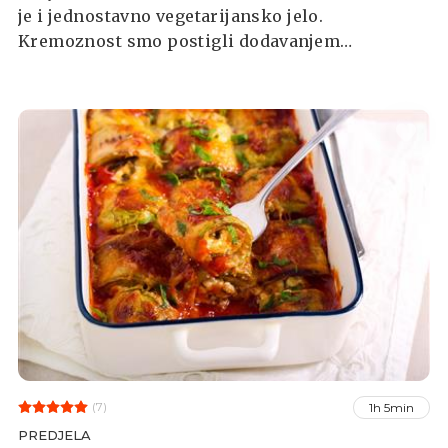
je i jednostavno vegetarijansko jelo.
Kremoznost smo postigli dodavanjem
mascarpone sira pred kraj kuhanja.
(7)
1h 5min
PREDJELA