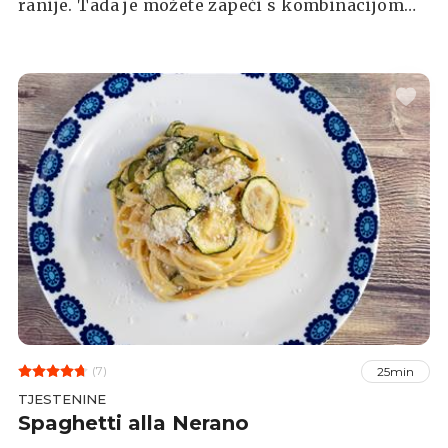
ranije. Tada je možete zapeći s kombinacijom
šunke, sira, kukuruza i tikvice koja uvijek
uspije!
(7)
25min
TJESTENINE
Spaghetti alla Nerano