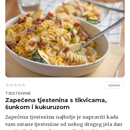
obogatiti juhu i dodavanjem kiselog vrhnja
prema vlastitom ukusu.
40min
TJESTENINE
Zapečena tjestenina s tikvicama,
šunkom i kukuruzom
Zapečenu tjesteninu najbolje je napraviti kada
vam ostane tjestenine od nekog drugog jela dan