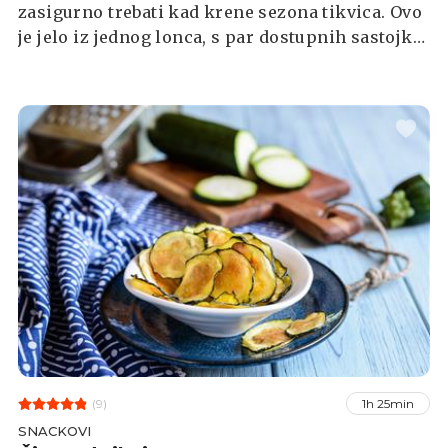
zasigurno trebati kad krene sezona tikvica. Ovo
je jelo iz jednog lonca, s par dostupnih sastojka,
čiji će rezultat zadovoljiti i najzahtjevnije nepce.
Linguine kuham zajedno sa sotiranim
tikvicama, limunovim sokom i češnjakom.
(9)
1h 25min
SNACKOVI