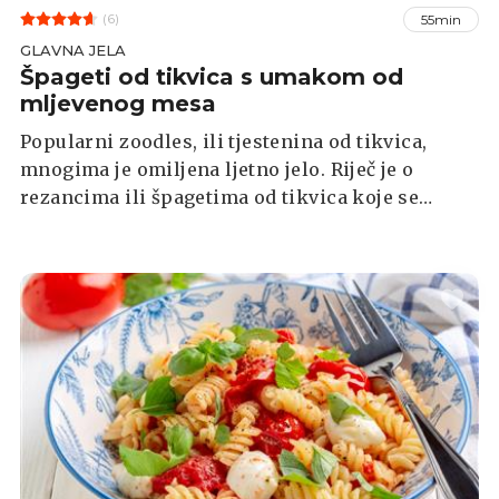
(6)
55min
GLAVNA JELA
Špageti od tikvica s umakom od
mljevenog mesa
Popularni zoodles, ili tjestenina od tikvica,
mnogima je omiljena ljetno jelo. Riječ je o
rezancima ili špagetima od tikvica koje se
pripremaju od sirovih tikvica.