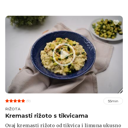
sočni.
(9)
55min
RIŽOTA
Kremasti rižoto s tikvicama
Ovaj kremasti rižoto od tikvica i limuna ukusno