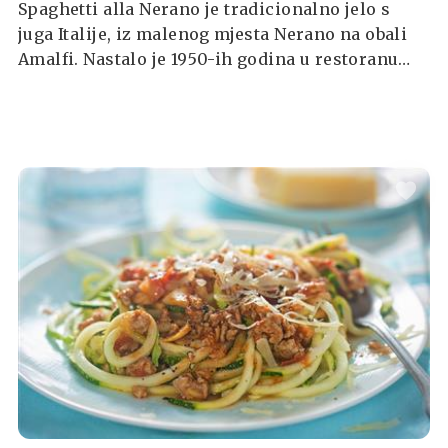
Spaghetti alla Nerano je tradicionalno jelo s
juga Italije, iz malenog mjesta Nerano na obali
Amalfi. Nastalo je 1950-ih godina u restoranu
"Maria Grazia", a brzo je steklo popularnost
zahvaljujući jednostavnim sastojcima i bogatom
okusu. Glavna zvijezda ovog jela je tikvica koja
se prži i miješa sa sirom Provolone del Monaco
kako bi se stvorio svilenkasti, nježno kremasti
umak.