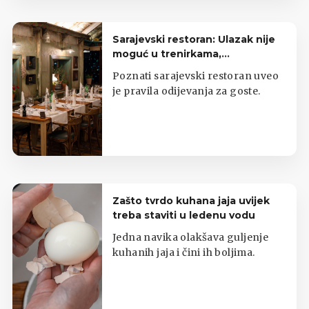
Sarajevski restoran: Ulazak nije
moguć u trenirkama,
potkošuljama i japankama
Poznati sarajevski restoran uveo
je pravila odijevanja za goste.
Zašto tvrdo kuhana jaja uvijek
treba staviti u ledenu vodu
Jedna navika olakšava guljenje
kuhanih jaja i čini ih boljima.