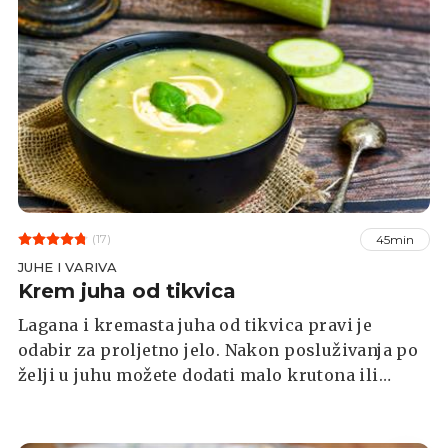
(17)
45min
JUHE I VARIVA
Krem juha od tikvica
Lagana i kremasta juha od tikvica pravi je
odabir za proljetno jelo. Nakon posluživanja po
želji u juhu možete dodati malo krutona ili
bučinih sjemenki.Svi navedeni sastojci su
veganski, međutim, ukoliko želite, možete