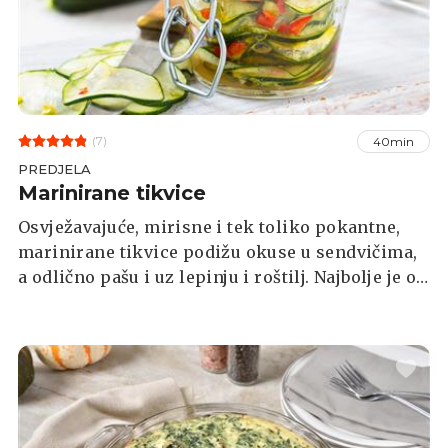
(7)
40min
PREDJELA
Marinirane tikvice
Osvježavajuće, mirisne i tek toliko pokantne,
marinirane tikvice podižu okuse u sendvičima,
a odlično pašu i uz lepinju i roštilj. Najbolje je od
svega što priprema nije komplicirana niti
dugotrajna.