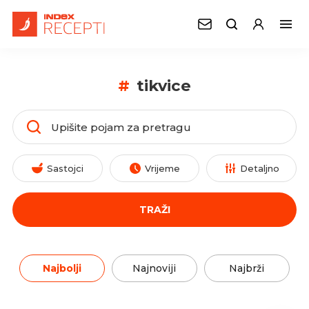
#
tikvice
Sastojci
Vrijeme
Detaljno
TRAŽI
Najbolji
Najnoviji
Najbrži