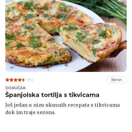
(10)
35min
DORUČAK
Španjolska tortilja s tikvicama
Još jedan u nizu ukusnih recepata s tikvicama
dok im traje sezona.