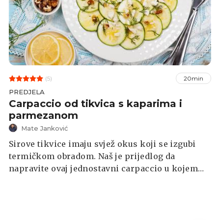
(5)
20min
PREDJELA
Carpaccio od tikvica s kaparima i
parmezanom
Mate Janković
Sirove tikvice imaju svjež okus koji se izgubi
termičkom obradom. Naš je prijedlog da
napravite ovaj jednostavni carpaccio u kojem
tikvice ne gube svoju hrskavost i vitamine.
Kvalitetno maslinovo ulje i jabučni ocat
tikvicama će dati kiselinu i još bolji okus.