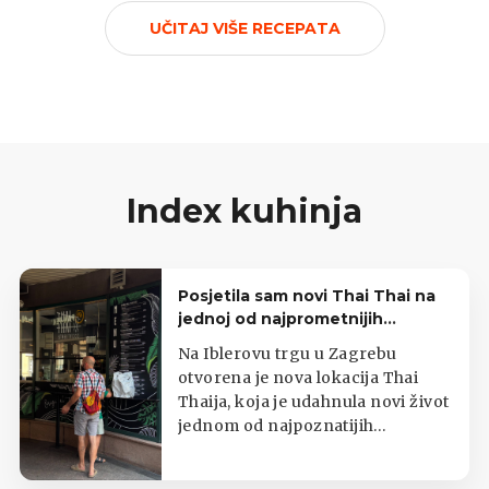
UČITAJ VIŠE RECEPATA
Index kuhinja
Posjetila sam novi Thai Thai na
jednoj od najprometnijih
zagrebačkih lokacija
Na Iblerovu trgu u Zagrebu
otvorena je nova lokacija Thai
Thaija, koja je udahnula novi život
jednom od najpoznatijih
zagrebačkih kioska s tajlandskom
hranom.