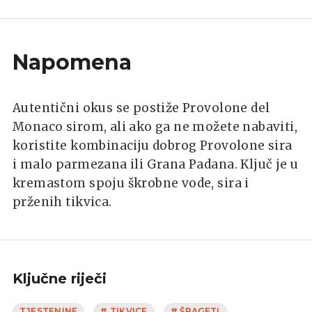
Napomena
Autentični okus se postiže Provolone del
Monaco sirom, ali ako ga ne možete nabaviti,
koristite kombinaciju dobrog Provolone sira
i malo parmezana ili Grana Padana. Ključ je u
kremastom spoju škrobne vode, sira i
prženih tikvica.
Ključne riječi
TJESTENINE
# TIKVICE
# ŠPAGETI