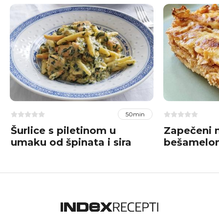
50min
Šurlice s piletinom u
Zapečeni m
umaku od špinata i sira
bešamelom
sirom