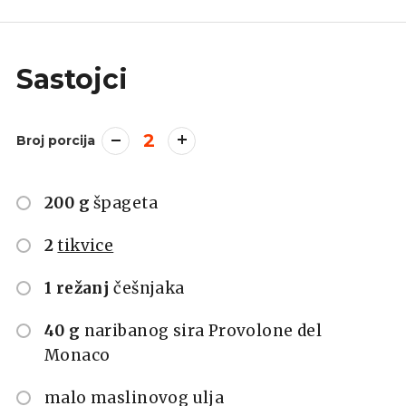
Sastojci
2
Broj porcija
200 g
špageta
2
tikvice
1 režanj
češnjaka
40 g
naribanog sira Provolone del
Monaco
malo maslinovog ulja