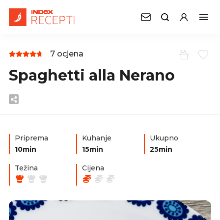
7 ocjena
Spaghetti alla Nerano
Priprema
Kuhanje
Ukupno
10min
15min
25min
Težina
Cijena