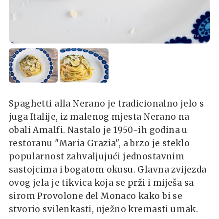
Shutterstock
Spaghetti alla Nerano je tradicionalno jelo s
juga Italije, iz malenog mjesta Nerano na
obali Amalfi. Nastalo je 1950-ih godina u
restoranu "Maria Grazia", a brzo je steklo
popularnost zahvaljujući jednostavnim
sastojcima i bogatom okusu. Glavna zvijezda
ovog jela je tikvica koja se prži i miješa sa
sirom Provolone del Monaco kako bi se
stvorio svilenkasti, nježno kremasti umak.