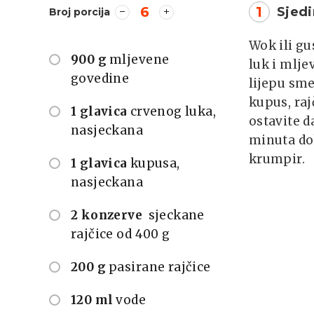
6
1
Sjedi
Broj porcija
Wok ili gu
900 g
mljevene
luk i mlje
govedine
lijepu sme
kupus, raj
1 glavica
crvenog luka,
ostavite d
nasjeckana
minuta dok
krumpir.
1 glavica
kupusa,
nasjeckana
2 konzerve
sjeckane
rajčice od 400 g
200 g
pasirane rajčice
120 ml
vode