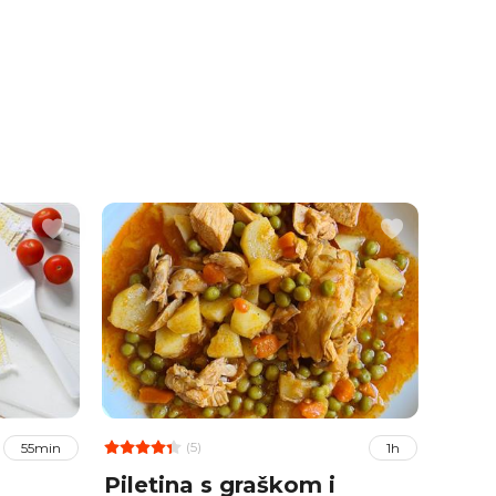
(5)
55min
1h
Piletina s graškom i
Rola