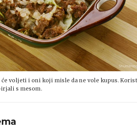
Shutterst
će voljeti i oni koji misle da ne vole kupus. Korist
irjali s mesom.
ema