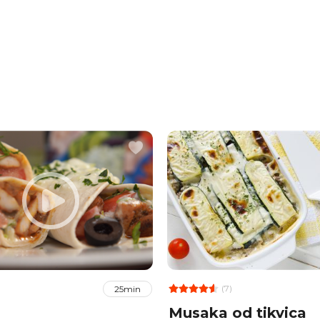
(7)
25min
Musaka od tikvica