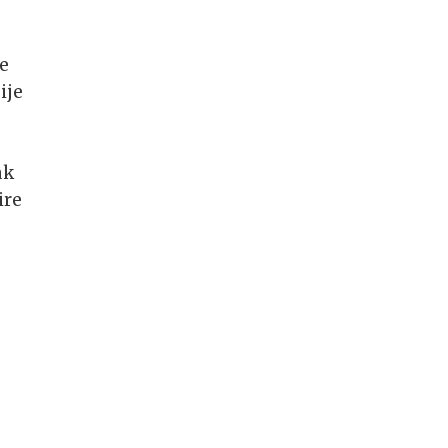
te
ije
ak
ire