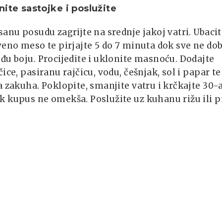
nite sastojke i poslužite
sanu posudu zagrijte na srednje jakoj vatri. Ubaci
veno meso te pirjajte 5 do 7 minuta dok sve ne dob
đu boju. Procijedite i uklonite masnoću. Dodajte
čice, pasiranu rajčicu, vodu, češnjak, sol i papar te
a zakuha. Poklopite, smanjite vatru i krčkajte 30-
 kupus ne omekša. Poslužite uz kuhanu rižu ili p