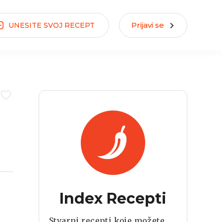
Prijavi se
UNESITE
SVOJ
RECEPT
Index Recepti
Stvarni recepti koje možete