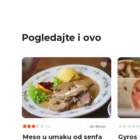
Pogledajte i ovo
(8)
2h 15min
Meso u umaku od senfa
Gyros