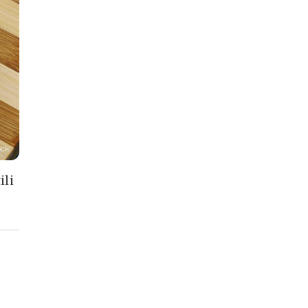
ock
ili