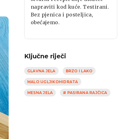
napraviti kod kuće. Testirani.
Bez pjenica i posteljica,
obećajemo.
Ključne riječi
GLAVNA JELA
BRZO I LAKO
MALO UGLJIKOHIDRATA
MESNA JELA
# PASIRANA RAJČICA