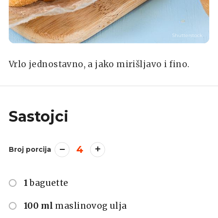
Shutterstock
Vrlo jednostavno, a jako mirišljavo i fino.
Sastojci
4
Broj porcija
1
baguette
100 ml
maslinovog ulja