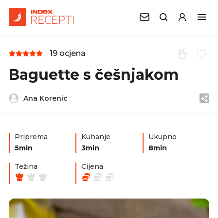
19 ocjena
Baguette s češnjakom
Ana Korenic
Priprema
Kuhanje
Ukupno
5min
3min
8min
Težina
Cijena