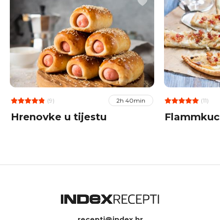
(9)
(11)
2h 40min
Hrenovke u tijestu
Flammkuc
recepti@index.hr