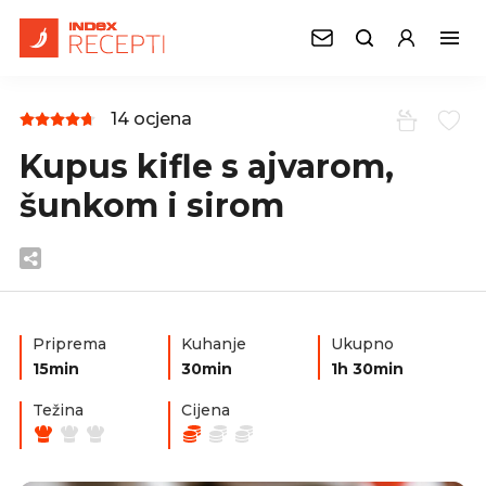
14 ocjena
Kupus kifle s ajvarom,
šunkom i sirom
Priprema
Kuhanje
Ukupno
15min
30min
1h 30min
Težina
Cijena