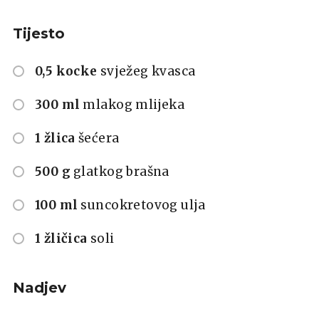
Tijesto
0,5 kocke
svježeg kvasca
300 ml
mlakog mlijeka
1 žlica
šećera
500 g
glatkog brašna
100 ml
suncokretovog ulja
1 žličica
soli
Nadjev