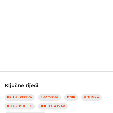
Ključne riječi
KRUH I PECIVA
SNACKOVI
# SIR
# ŠUNKA
# KUPUS KIFLE
# KIFLE AJVAR