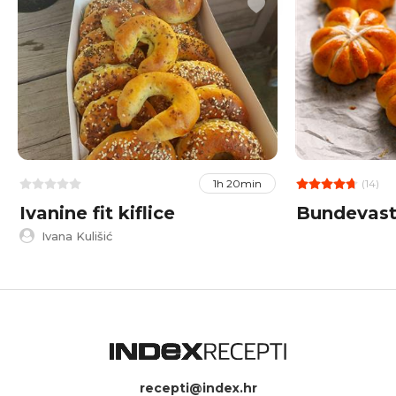
(14)
1h 20min
Ivanine fit kiflice
Bundevast
Ivana Kulišić
recepti@index.hr